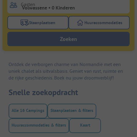
Gasten
Staanplaatsen
Huuraccommodaties
Gebruik de filterknop staanplaatsen om te zoeken na
Gebruik de filterk
Zoeken
Ontdek de verborgen charme van Normandië met een
uniek chalet als uitvalsbasis. Geniet van rust, ruimte en
de rijke geschiedenis. Boek nu jouw droomverblijf!
Snelle zoekopdracht
Alle 16 Campings
Staanplaatsen & filters
Huuraccommodaties & filters
Kaart