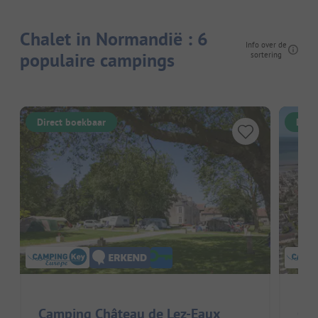
Chalet in Normandië : 6
Info over de
populaire campings
sortering
Direct boekbaar
Dire
Camping Château de Lez-Eaux
Cam