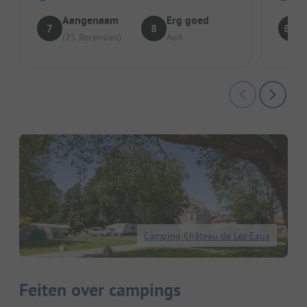
Aangenaam
Erg goed
7
8
8.2
(25 Recensies)
AuA
Camping Château de Lez-Eaux
Feiten over campings