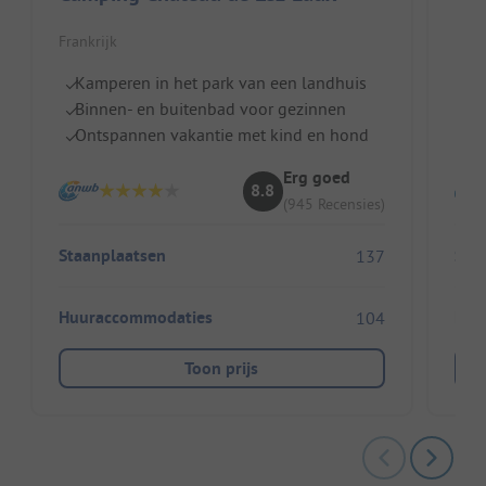
Frankrijk
Fran
Kamperen in het park van een landhuis
T
Binnen- en buitenbad voor gezinnen
Ve
Ontspannen vakantie met kind en hond
S
Erg goed
8.8
(945 Recensies)
Staanplaatsen
Sta
137
Huuraccommodaties
Huu
104
Toon prijs