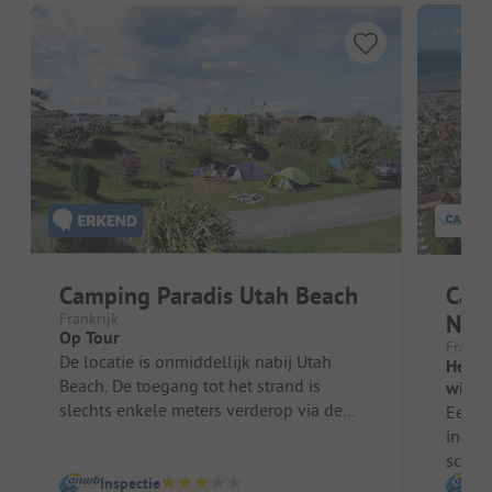
Camping Paradis Utah Beach
Camp
Frankrijk
Nac
Op Tour
Frankri
De locatie is onmiddellijk nabij Utah
Helem
Beach. De toegang tot het strand is
winke
slechts enkele meters verderop via de
Eenvo
straat. De plek en de reis bevinden z...
inchec
schon
Inspectie
Alles 