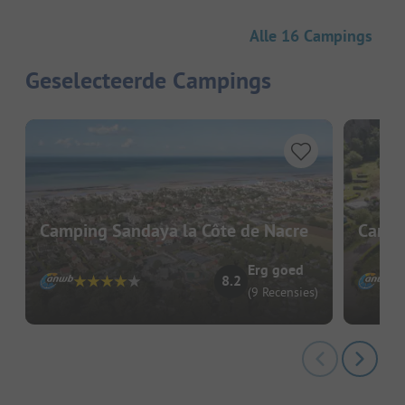
Alle 16 Campings
Geselecteerde Campings
Camping Sandaya la Côte de Nacre
Campi
Erg goed
8.2
(9 Recensies)