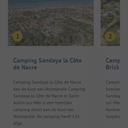
Camping Sandaya la Côte
Camping
de Nacre
Brick
Camping Sandaya la Côte de Nacre
Camping Sa
aan de kust van Normandië Camping
familiecam
Sandaya la Côte de Nacre in Saint-
Sandaya L'A
Aubin-sur-Mer is een heerlijke
sur-Mer in 
camping direct aan de kust van
familiecamp
Normandië. De camping heeft 135
loopbrug heb
afge...