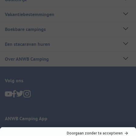
Vakantiebestemmingen
Boekbare campings
Een stacaravan huren
Over ANWB Camping
Volg ons
ANWB Camping App
nu gratis gebruiken