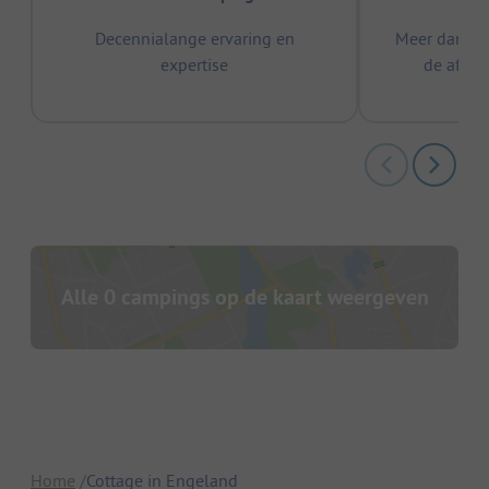
Decennialange ervaring en
Meer dan 15
expertise
de afge
Alle 0 campings op de kaart weergeven
Home
Cottage in Engeland