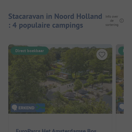
Stacaravan in Noord Holland
Info over
de
: 4 populaire campings
sortering
Direct boekbaar
Dire
Eur
EuroParcs Het Amsterdamse Bos