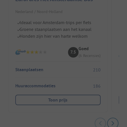
Nede
Nederland / Noord-Holland
Pe
Ideaal voor Amsterdam-trips per fiets
V
Groene staanplaatsen aan het kanaal
m
Honden zijn hier van harte welkom
H
Goed
7.5
(6 Recensies)
Staanplaatsen
210
Sta
Huuraccommodaties
186
Huu
Toon prijs