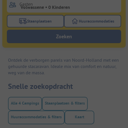
Gasten
Staanplaatsen
Huuraccommodaties
Gebruik de filterknop staanplaatsen om te zoeken na
Gebruik de filterk
Zoeken
Ontdek de verborgen parels van Noord-Holland met een
gehuurde stacaravan. Ideale mix van comfort en natuur,
weg van de massa.
Snelle zoekopdracht
Alle 4 Campings
Staanplaatsen & filters
Huuraccommodaties & filters
Kaart