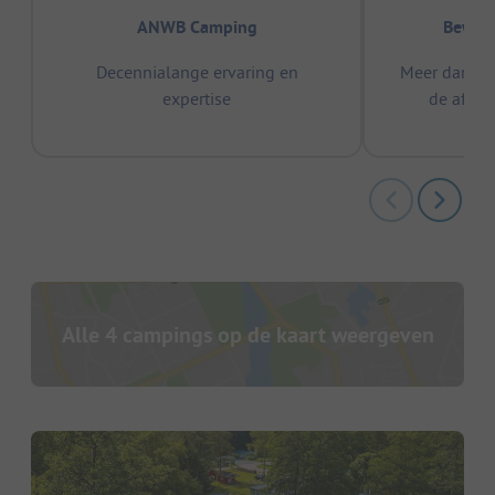
ANWB Camping
Bewez
Decennialange ervaring en
Meer dan 15
expertise
de afge
Alle 4 campings op de kaart weergeven