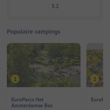
5.2
Populaire campings
EuroParcs Het
EuroPar
Amsterdamse Bos