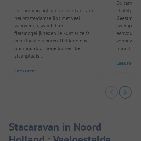
De camping
De camping ligt aan de zuidkant van
chaletpark,
het Amsterdamse Bos met veel
Geestmera
vaarwegen, wandel- en
zwemplasse
fietsmogelijkheden. Je kunt er zelfs
eenvoudig
een stadsfiets huren. Het terrein is
zonneweide
omringd door hoge bomen. De
huurchalets 
staanplaats...
Lees meer
Lees meer
Stacaravan in Noord
Holland : Veelgestelde