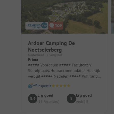
Ardoer Camping De
Noetselerberg
Nederland - Overijssel
Prima
##### Voordelen ##### Faciliteiten
Standplaats/Huuraccommodatie: Heerlijk
verblijf ##### Nadelen ##### Wifi rond
zwembad
Inspectie
Erg goed
Erg goed
8.6
8
(19 Recensies)
André B