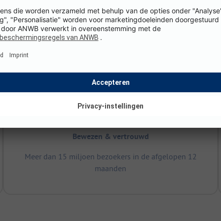
 ADAC en de Zwitserse TCS krijg je betrouwbare informatie, duid
ng, overal in Europa.
Lees meer.
Bewezen & vertrouwd
Meer dan 15 miljoen bezoekers in de afgelopen 12
maanden