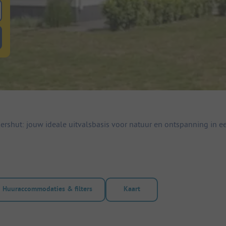
 zoeken naar staanplaatsen
lterknop huuraccommodaties om te zoeken naar huuraccommodaties
ershut: jouw ideale uitvalsbasis voor natuur en ontspanning in e
Huuraccommodaties & filters
Kaart