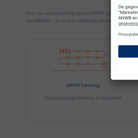
Door de samenwerking tussen ANWB Camping, de Duitse
classificatie – zo vind je makkelijk de perfecte campi
ANWB Camping
Decennialange ervaring en expertise