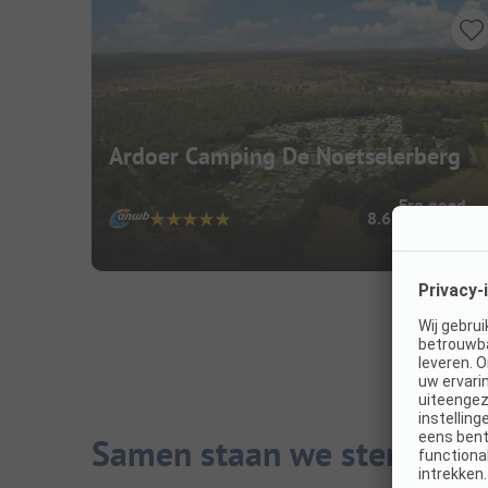
Ardoer Camping De Noetselerberg
Erg goed
8.6
(19 Recensies
Samen staan we sterker