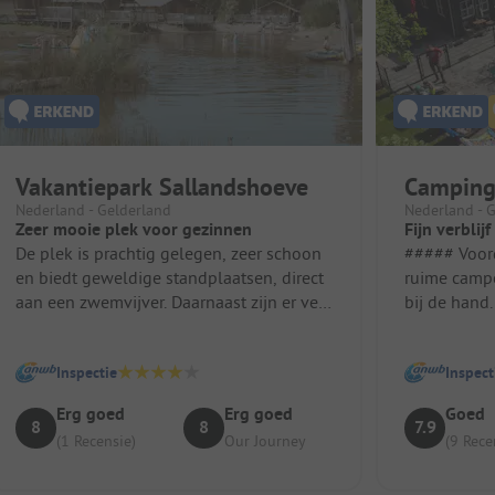
Vakantiepark Sallandshoeve
Camping
Nederland - Gelderland
Nederland - 
Zeer mooie plek voor gezinnen
Fijn verblijf
De plek is prachtig gelegen, zeer schoon
##### Voordelen 
en biedt geweldige standplaatsen, direct
ruime campe
aan een zwemvijver. Daarnaast zijn er veel
bij de hand
activiteiten en ervaring...
(werd vaak 
Inspectie
Inspect
Erg goed
Erg goed
Goed
8
8
7.9
(1 Recensie)
Our Journey
(9 Rece