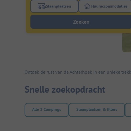
Staanplaatsen
Huuraccommodaties
Gebruik de filterknop staanplaatsen om te
Gebruik de fi
Zoeken
Ontdek de rust van de Achterhoek in een unieke trekk
Snelle zoekopdracht
Alle 3 Campings
Staanplaatsen & filters