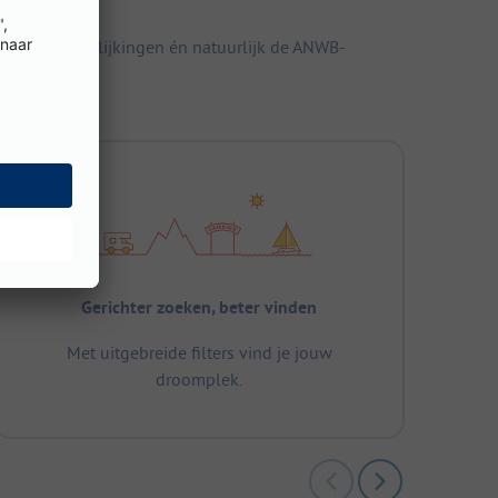
elijke vergelijkingen én natuurlijk de ANWB-
Gerichter zoeken, beter vinden
Met uitgebreide filters vind je jouw
droomplek.