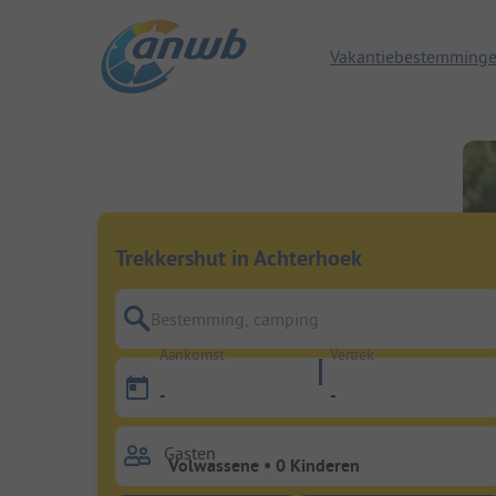
Vakantiebestemming
Trekkershut in Achterhoek
Bestemming, camping
Aankomst
Vertrek
-
-
Gasten