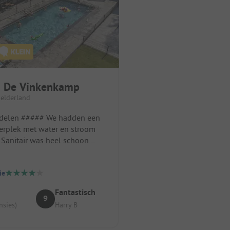
 De Vinkenkamp
Gelderland
##### We hadden een
rplek met water en stroom
. Sanitair was heel schoon
schoongemaakt). Lekker geg...
ie
Fantastisch
9
nsies)
Harry B