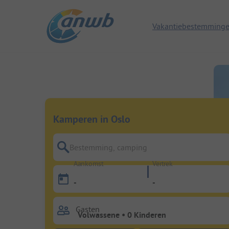
Vakantiebestemming
Kamperen in Oslo
Bestemming, camping
Aankomst
Vertrek
-
-
Gasten