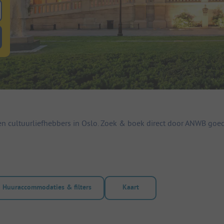
 zoeken naar staanplaatsen
lterknop huuraccommodaties om te zoeken naar huuraccommodaties
n cultuurliefhebbers in Oslo. Zoek & boek direct door ANWB go
Huuraccommodaties & filters
Kaart