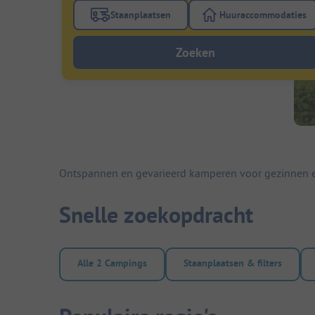
Staanplaatsen
Huuraccommodaties
Gebruik de filterknop staanplaatsen om te
Gebruik de fi
Zoeken
Ontspannen en gevarieerd kamperen voor gezinnen e
Snelle zoekopdracht
Alle 2 Campings
Staanplaatsen & filters