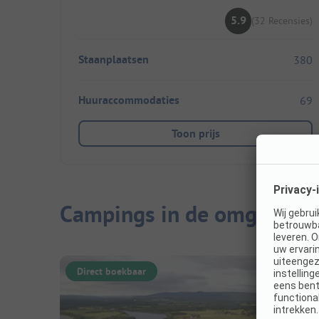
5.9
(32 Recensies)
Staanplaatsen
380
Huuraccommodaties
69
Toon prijs
Campings in de omgeving
Direct boekbaar