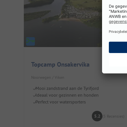
Topcamp Onsakervika
Noorwegen / Viken
Mooi zandstrand aan de Tyrifjord
Ideaal voor gezinnen en honden
Perfect voor watersporters
5.2
(5 Recensies)