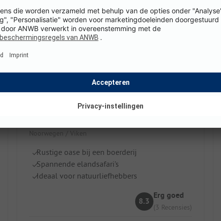
Hier ontbreken nog foto's. We werken eraan
Olberg Camping
Noorwegen / Viken
Rustige oase bij een boerderij
Spannende elandsafari's
Ideaal voor natuurliefhebbers
Erg goed
8.3
(3 Recensies)