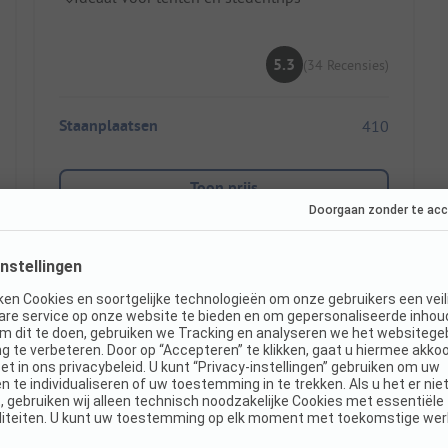
5.3
(34 Recensies)
Staanplaatsen
410
Toon prijs