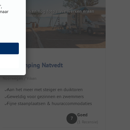
Hier ontbreken nog foto's. We werken eraan
NAF-Camping Natvedt
Noorwegen / Viken
Aan het meer met steiger en duiktoren
Geweldig voor gezinnen en zwemmers
Fijne staanplaatsen & huuraccommodaties
Goed
7
(1 Recensie)