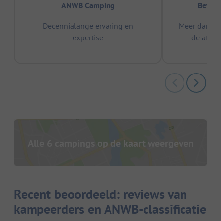
ANWB Camping
Bewez
Decennialange ervaring en
Meer dan 15
expertise
de afge
Alle 6 campings op de kaart weergeven
Recent beoordeeld: reviews van
kampeerders en ANWB-classificatie