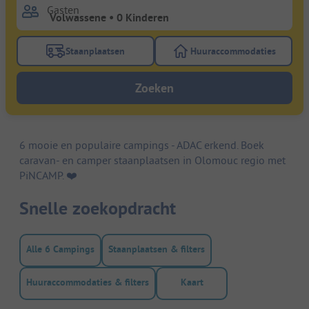
Gasten
Staanplaatsen
Huuraccommodaties
Gebruik de filterknop staanplaatsen om te zoeken na
Gebruik de filterk
Zoeken
6 mooie en populaire campings - ADAC erkend. Boek
caravan- en camper staanplaatsen in Olomouc regio met
PiNCAMP. ❤️️
Snelle zoekopdracht
Alle 6 Campings
Staanplaatsen & filters
Huuraccommodaties & filters
Kaart