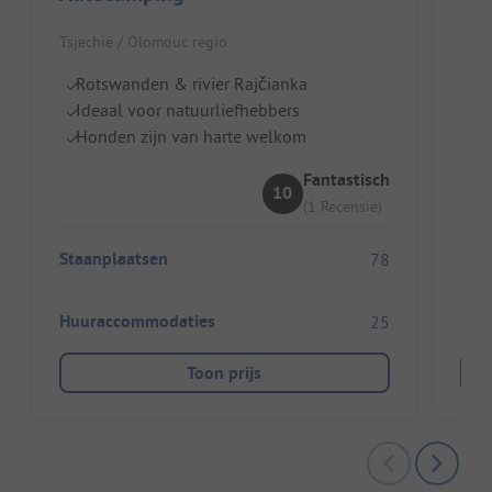
Ke
Tsjechië / Olomouc regio
Tsje
Rotswanden & rivier Rajčianka
H
Ideaal voor natuurliefhebbers
Di
Honden zijn van harte welkom
Bo
Fantastisch
10
(1 Recensie)
Staanplaatsen
78
Sta
Huuraccommodaties
25
Toon prijs