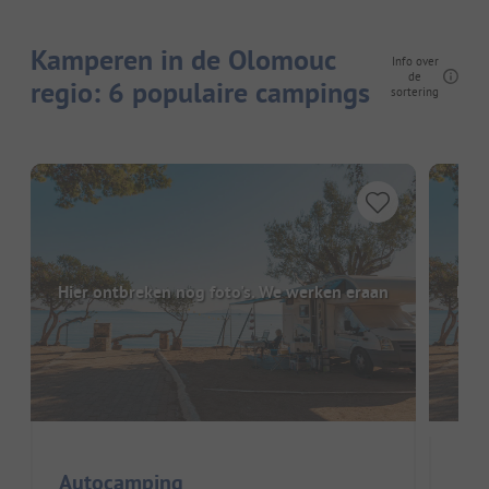
Kamperen in de Olomouc
Info over
de
regio: 6 populaire campings
sortering
Hier ontbreken nog foto's. We werken eraan
Hier
Autocamping