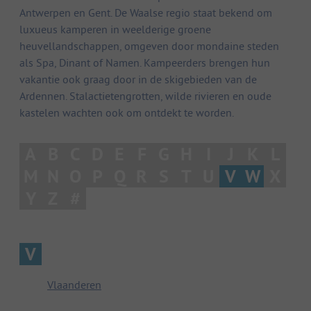
Antwerpen en Gent. De Waalse regio staat bekend om
luxueus kamperen in weelderige groene
heuvellandschappen, omgeven door mondaine steden
als Spa, Dinant of Namen. Kampeerders brengen hun
vakantie ook graag door in de skigebieden van de
Ardennen. Stalactietengrotten, wilde rivieren en oude
kastelen wachten ook om ontdekt te worden.
A
B
C
D
E
F
G
H
I
J
K
L
M
N
O
P
Q
R
S
T
U
V
W
X
Y
Z
#
V
Vlaanderen