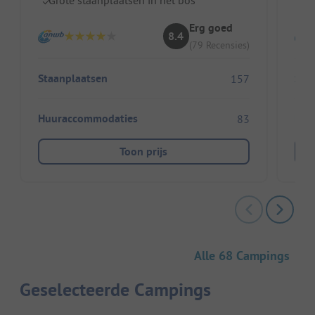
Erg goed
8.4
(79 Recensies)
Staanplaatsen
Sta
157
Huuraccommodaties
Huu
83
Toon prijs
Alle 68 Campings
Geselecteerde Campings