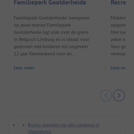
Familiepark Goolderheide
Recreat
Familiepark Goolderheide: kamperen
Midden in d
op jouw manier Familiepark
opgezette 
Goolderheide ligt vlak over de grens
Hier kan je
in Belgisch Limburg en is ideaal voor
zeker ook a
gezinnen met kinderen tot ongeveer
Voor gezin
12 jaar. Kenmerkend voor de...
vermaak te 
Lees meer
Lees meer
Rustig genieten op een camping in
Vlaanderen