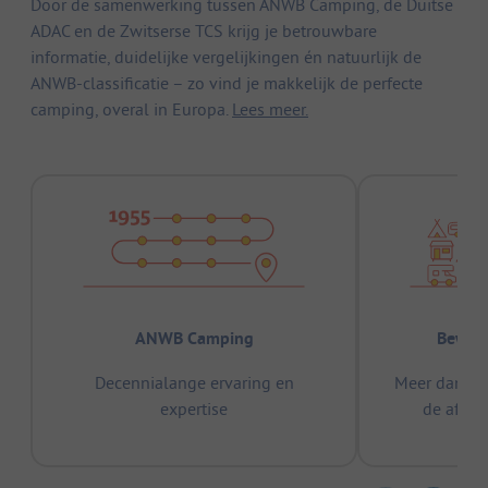
Door de samenwerking tussen ANWB Camping, de Duitse
ADAC en de Zwitserse TCS krijg je betrouwbare
informatie, duidelijke vergelijkingen én natuurlijk de
ANWB-classificatie – zo vind je makkelijk de perfecte
camping, overal in Europa.
Lees meer.
ANWB Camping
Bewez
Decennialange ervaring en
Meer dan 15
expertise
de afge