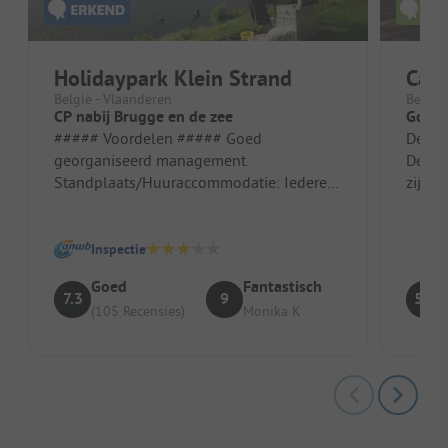
Holidaypark Klein Strand
Cam
België - Vlaanderen
België
CP nabij Brugge en de zee
Goede
##### Voordelen ##### Goed
De pla
georganiseerd management.
De sta
Standplaats/Huuraccommodatie: Iedere
zijn g
plaats is met hagen omgeven, water,
sanita
riolering en elektrici...
Inspectie
Goed
Fantastisch
7.3
9
5.3
(105 Recensies)
Monika K