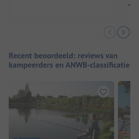
Hon
Recent beoordeeld: reviews van
kampeerders en ANWB-classificatie
Hier o