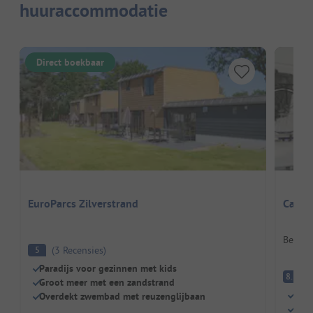
huuraccommodatie
Direct boekbaar
EuroParcs Zilverstrand
Campi
België
(
3
Recensies
)
5
Paradijs voor gezinnen met kids
E
8.3
Groot meer met een zandstrand
Aan 
Overdekt zwembad met reuzenglijbaan
Grat