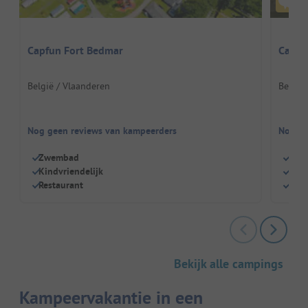
Capfun Fort Bedmar
Campi
België / Vlaanderen
België
Nog geen reviews van kampeerders
Nog ge
Zwembad
Geze
Kindvriendelijk
Eige
Restaurant
Fijn
Bekijk alle campings
Kampeervakantie in een