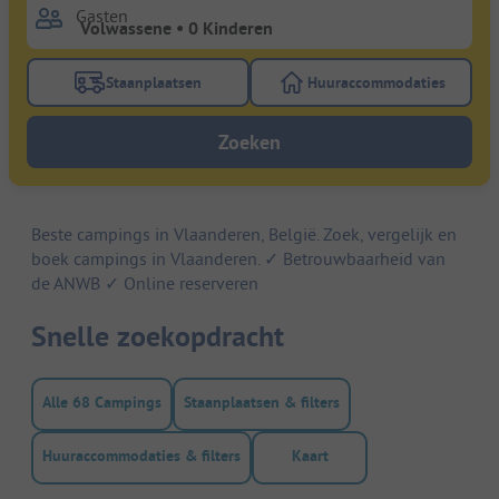
Gasten
Staanplaatsen
Huuraccommodaties
Gebruik de filterknop staanplaatsen om te zoeken na
Gebruik de filterk
Zoeken
Beste campings in Vlaanderen, België. Zoek, vergelijk en
boek campings in Vlaanderen. ✓ Betrouwbaarheid van
de ANWB ✓ Online reserveren
Snelle zoekopdracht
Alle 68 Campings
Staanplaatsen & filters
Huuraccommodaties & filters
Kaart