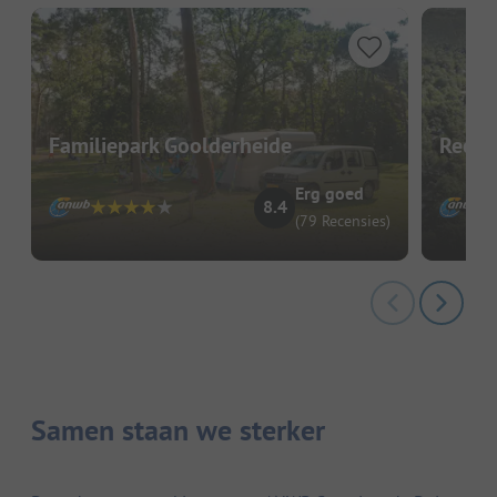
Familiepark Goolderheide
Recre
Erg goed
8.4
(79 Recensies)
Samen staan we sterker