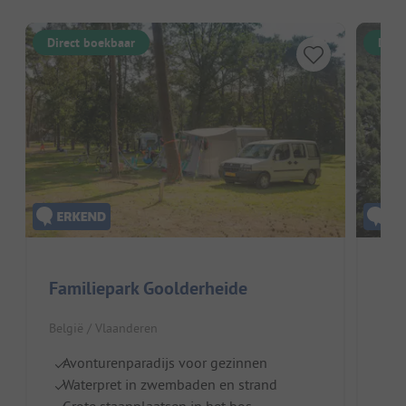
Direct boekbaar
Dire
Familiepark Goolderheide
Rec
België / Vlaanderen
Belg
Avonturenparadijs voor gezinnen
Fi
Waterpret in zwembaden en strand
D
Grote staanplaatsen in het bos
I