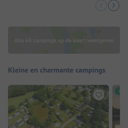
Alle 68 campings op de kaart weergeven
Kleine en charmante campings
Dire