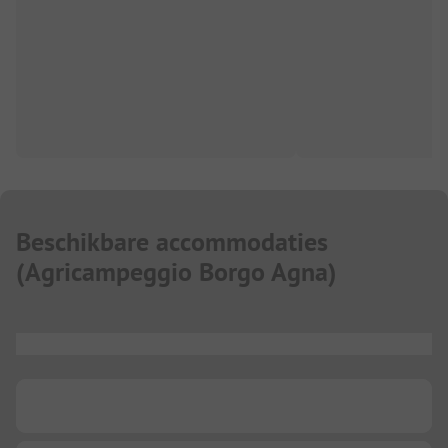
Beschikbare accommodaties
(
Agricampeggio Borgo Agna
)
...
...