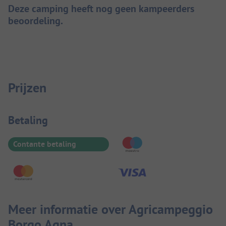
Deze camping heeft nog geen kampeerders
beoordeling.
Prijzen
Betaalinformatie
Betaling
Contante betaling
Meer informatie over Agricampeggio
Borgo Agna