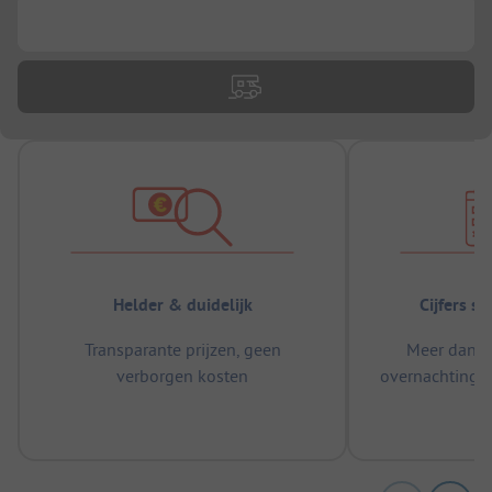
...
Helder & duidelijk
Cijfers s
Transparante prijzen, geen
Meer dan 5
verborgen kosten
overnachtingen
m