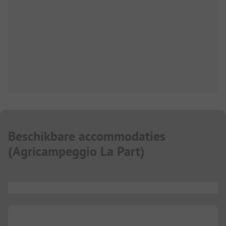
Beschikbare accommodaties
(
Agricampeggio La Part
)
...
...