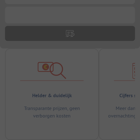
...
Helder & duidelijk
Cijfers s
Transparante prijzen, geen
Meer dan 5
verborgen kosten
overnachtingen
m