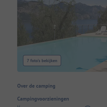
7 foto’s bekijken
Camping introductie
Over de camping
Campingvoorzieningen