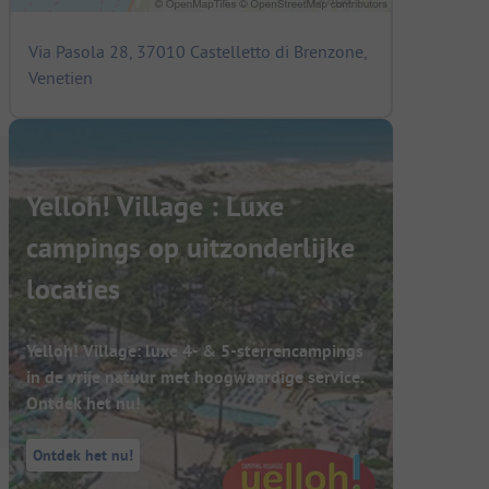
Via Pasola 28, 37010 Castelletto di Brenzone,
Venetien
Yelloh! Village : Luxe
campings op uitzonderlijke
locaties
Yelloh! Village: luxe 4- & 5-sterrencampings
in de vrije natuur met hoogwaardige service.
Ontdek het nu!
Ontdek het nu!