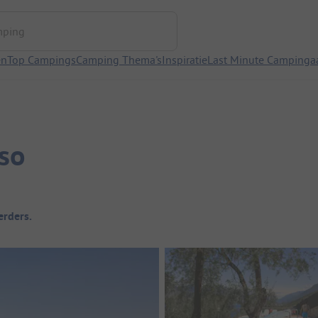
ng
en
Top Campings
Camping Thema's
Inspiratie
Last Minute Campinga
so
rders.