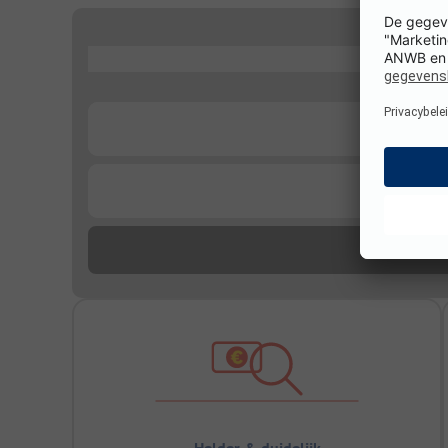
...
...
...