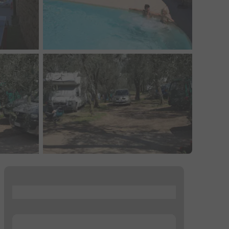
...
...