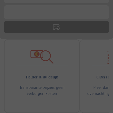
...
Helder & duidelijk
Cijfers s
Transparante prijzen, geen
Meer dan 5
verborgen kosten
overnachtingen
m