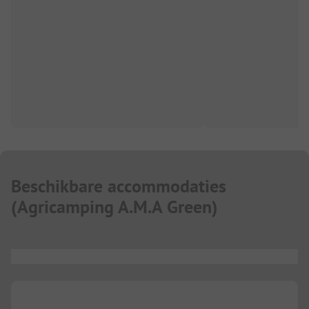
Beschikbare accommodaties
(
Agricamping A.M.A Green
)
...
...