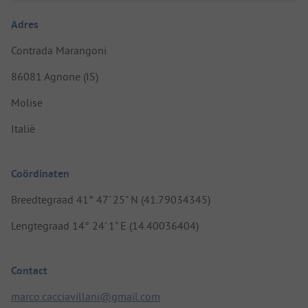
Adres
Contrada Marangoni
86081 Agnone (IS)
Molise
Italië
Coördinaten
Breedtegraad 41° 47' 25" N (41.79034345)
Lengtegraad 14° 24' 1" E (14.40036404)
Contact
marco.cacciavillani@gmail.com