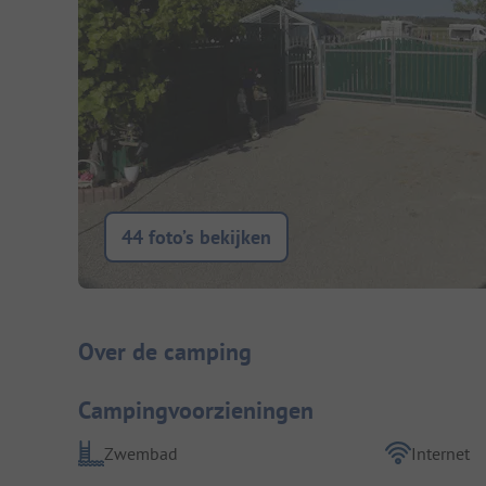
44 foto’s bekijken
Camping introductie
Over de camping
Campingvoorzieningen
Zwembad
Internet