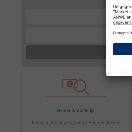
...
...
Helder & duidelijk
Transparante prijzen, geen verborgen kosten