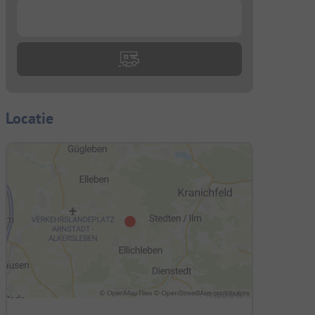
...
Locatie