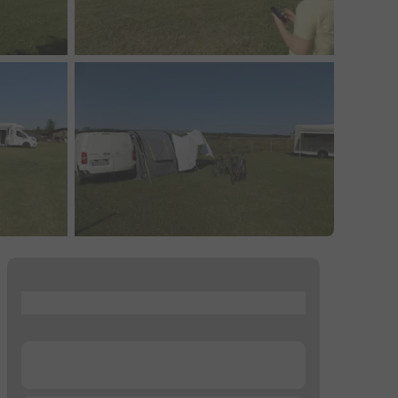
...
...