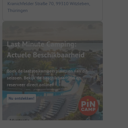
Kranichfelder Straße 70, 99310 Witzleben,
Thüringen
Last Minute Camping:
Actuele Beschikbaarheid
Boek de laatste kampeerplaatsen van dit
seizoen. Bekijk de beschikbaarheid en
reserveer direct online!
Nu ontdekken!