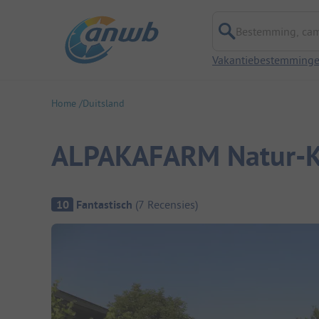
Bestemming, campi
Vakantiebestemming
Home
Duitsland
ALPAKAFARM Natur-Ko
Camping overzicht
10
Fantastisch
(
7
Recensies
)