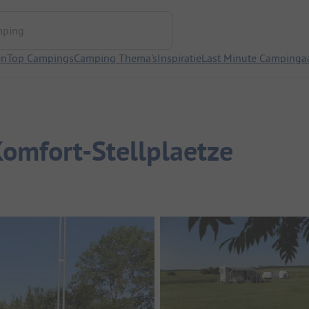
ng
en
Top Campings
Camping Thema's
Inspiratie
Last Minute Campinga
mfort-Stellplaetze