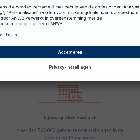
Cijfers spreken voor zich
Meer dan 500.000 geboekte overnachtingen in de
afgelopen 12 maanden