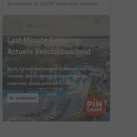
Ruhlmühle 76, 02959 Trebendorf, Sachsen
Last Minute Camping:
Actuele Beschikbaarheid
Boek de laatste kampeerplaatsen van dit
seizoen. Bekijk de beschikbaarheid en
reserveer direct online!
Nu ontdekken!