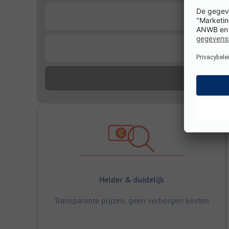
...
...
Helder & duidelijk
Transparante prijzen, geen verborgen kosten