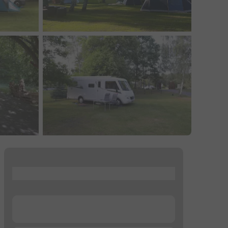
...
...