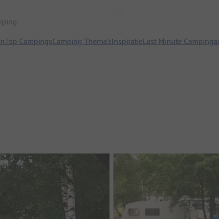
ng
en
Top Campings
Camping Thema's
Inspiratie
Last Minute Campinga