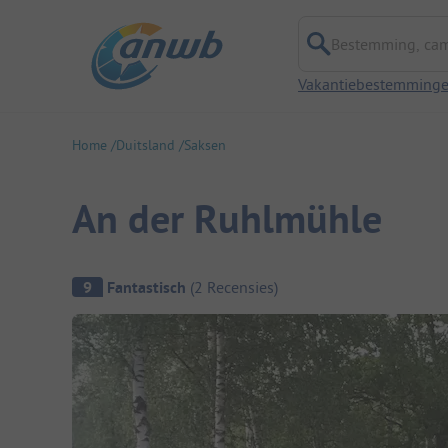
Bestemming, campi
Vakantiebestemming
Home
Duitsland
Saksen
An der Ruhlmühle
Camping overzicht
9
Fantastisch
(
2
Recensies
)