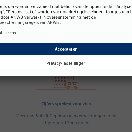
Cijfers spreken voor zich
Meer dan 500.000 geboekte overnachtingen in de
afgelopen 12 maanden