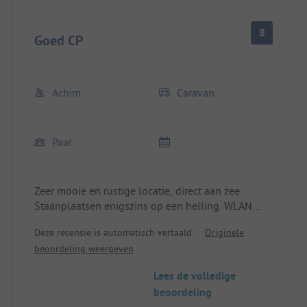
8
Goed CP
Achim
Caravan
Paar
Zeer mooie en rustige locatie, direct aan zee.
Staanplaatsen enigszins op een helling. WLAN
alleen direct bij de receptie. Wij waren er in het
Deze recensie is automatisch vertaald.
Originele
laagseizoen (midweek), vooraf reserveren
beoordeling weergeven
aanbevolen.
Lees de volledige
beoordeling