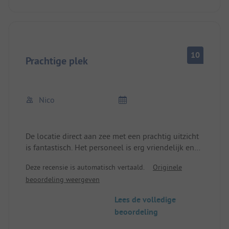
10
Prachtige plek
Nico
De locatie direct aan zee met een prachtig uitzicht
is fantastisch. Het personeel is erg vriendelijk en
bij de kiosk kun je kleine boodschappen doen.
Deze recensie is automatisch vertaald.
Originele
De staanplaatsen zijn groot en met gras begroeid.
beoordeling weergeven
Groot washok met voldoende douches en toiletten
en erg schoon.
Lees de volledige
beoordeling