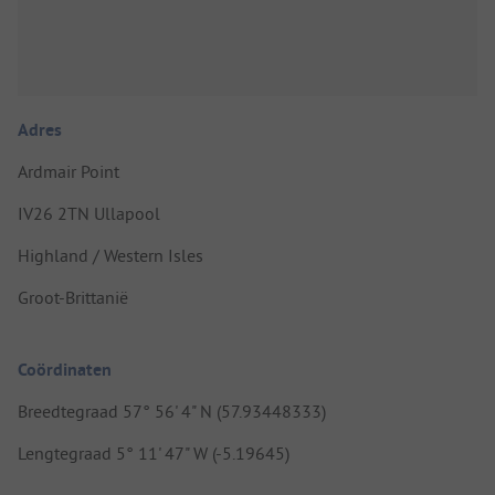
Adres
Ardmair Point
IV26 2TN Ullapool
Highland / Western Isles
Groot-Brittanië
Coördinaten
Breedtegraad 57° 56' 4" N (57.93448333)
Lengtegraad 5° 11' 47" W (-5.19645)