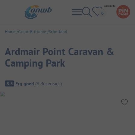
Home
Groot-Brittanië
Schotland
Ardmair Point Caravan &
Camping Park
Camping overzicht
8.5
Erg goed
(
4
Recensies
)