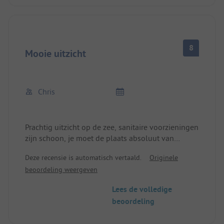
8
Mooie uitzicht
Chris
Prachtig uitzicht op de zee, sanitaire voorzieningen
zijn schoon, je moet de plaats absoluut van
tevoren reserveren omdat het door de nabijheid
Deze recensie is automatisch vertaald.
Originele
van de veerhaven zeer druk is.
beoordeling weergeven
Voor één nacht ok.
Lees de volledige
beoordeling