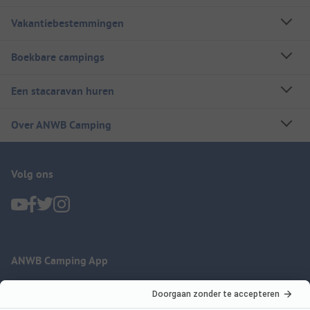
Vakantiebestemmingen
Boekbare campings
Een stacaravan huren
Over ANWB Camping
Volg ons
ANWB Camping App
nu gratis gebruiken