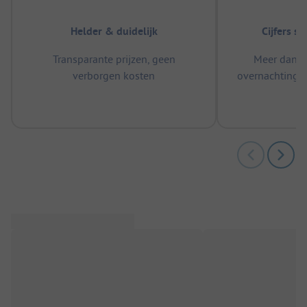
Helder & duidelijk
Cijfers s
Transparante prijzen, geen
Meer dan 5
verborgen kosten
overnachtingen
m