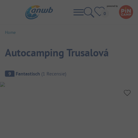
Home
Autocamping Trusalová
Camping overzicht
9
Fantastisch
(
1
Recensie
)