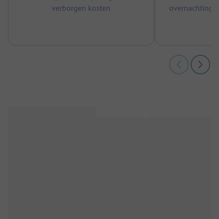
verborgen kosten
overnachtingen
m