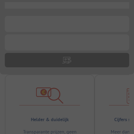
...
...
...
Helder & duidelijk
Cijfers s
Transparante prijzen, geen
Meer dan 5