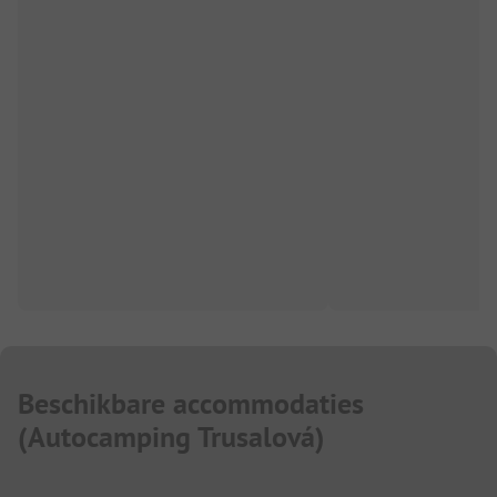
Beschikbare accommodaties
(
Autocamping Trusalová
)