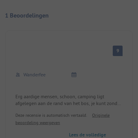
1 Beoordelingen
9
Wanderfee
Erg aardige mensen, schoon, camping ligt
afgelegen aan de rand van het bos, je kunt zonder
auto wandelen op de Chleb en verder de Mala
Deze recensie is automatisch vertaald.
Originele
Fatra in. Ernaast is een klein pension met heerlijke
beoordeling weergeven
forel. Heerlijk!
Lees de volledige