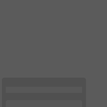
...
...