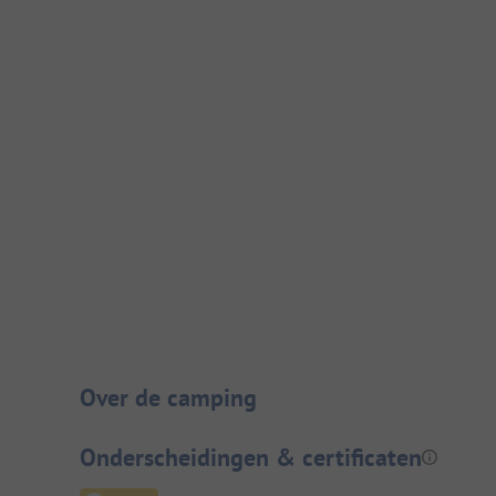
Camping introductie
Over de camping
Onderscheidingen & certificaten