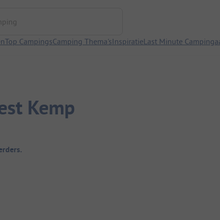
ng
en
Top Campings
Camping Thema's
Inspiratie
Last Minute Campinga
est Kemp
rders.