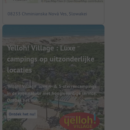
08233 Chminianska Nová Ves, Slowakei
Yelloh! Village : Luxe
campings op uitzonderlijke
locaties
Yelloh! Village: luxe 4- & 5-sterrencampings
in de vrije natuur met hoogwaardige service.
Ontdek het nu!
Ontdek het nu!