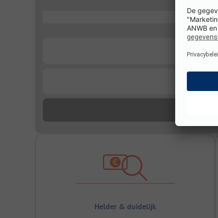
...
...
...
Helder & duidelijk