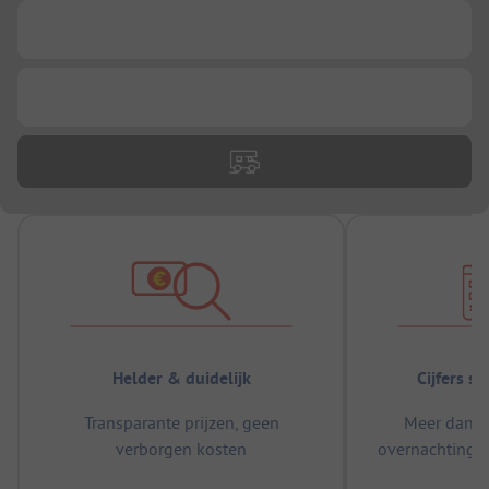
...
...
Helder & duidelijk
Cijfers s
Transparante prijzen, geen
Meer dan 5
verborgen kosten
overnachtingen
m