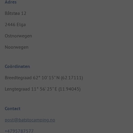
Adres
Båtstøa 12
2446 Elga
Ostnorwegen
Noorwegen
Coördinaten
Breedtegraad 62° 10' 15" N (62.17111)
Lengtegraad 11° 56' 25" E (11.94045)
Contact
post@batstocamping.no
+4795787577