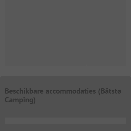
Beschikbare accommodaties
(
Båtstø
Camping
)
...