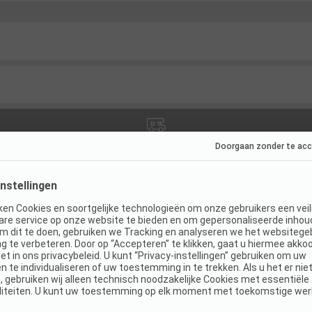
ies
(
7
)