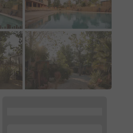
...
...