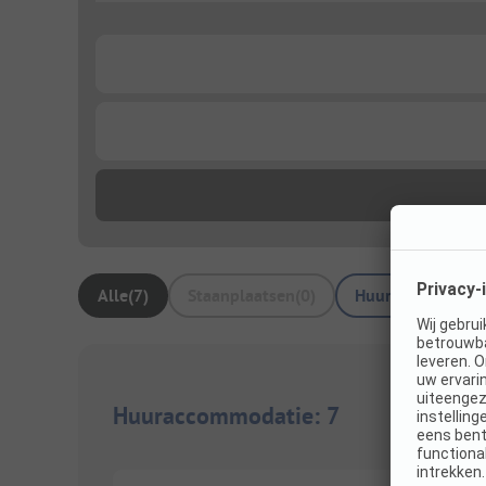
...
...
Alle
(
7
)
Staanplaatsen
(
0
)
Huuraccommodat
Huuraccommodatie
:
7
1/
8