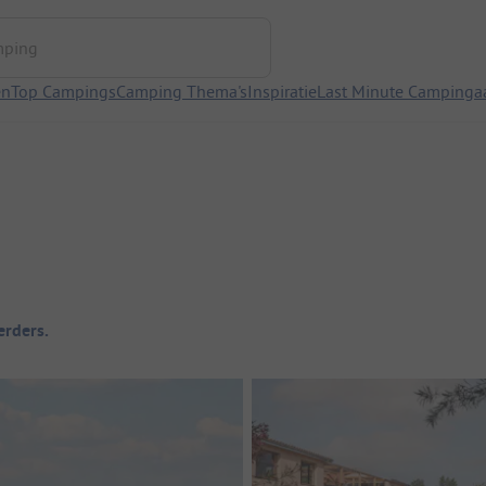
ng
en
Top Campings
Camping Thema's
Inspiratie
Last Minute Campinga
rders.