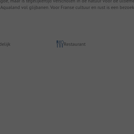
Agde, maar is tegelijkertijd verscholen in de natuur voor de ultiem
 Aqualand vol glijbanen. Voor Franse cultuur en rust is een bezoe
elijk
Restaurant