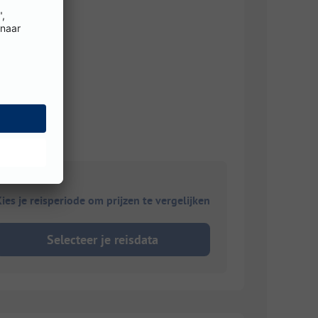
ies je reisperiode om prijzen te vergelijken
Selecteer je reisdata