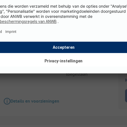
Huuraccommodatie
Marsanne 6
2 Badkamers
Grootte: 40.0 m²
Honden niet
3 Slaapkamer
toegestaan
K
Details en voorzieningen