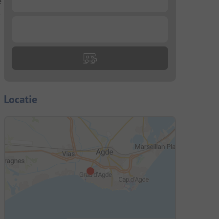
e
k
...
Locatie