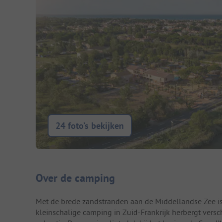
24 foto’s bekijken
Camping introductie
Over de camping
Met de brede zandstranden aan de Middellandse Zee is
kleinschalige camping in Zuid-Frankrijk herbergt ver