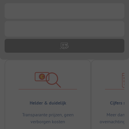
...
...
Helder & duidelijk
Cijfers s
Transparante prijzen, geen
Meer dan 5
verborgen kosten
overnachtingen
m