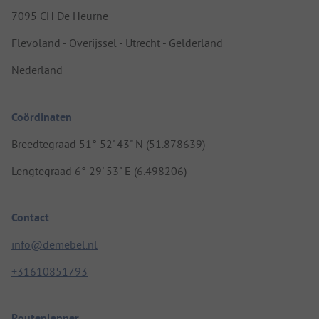
7095 CH De Heurne
Flevoland - Overijssel - Utrecht - Gelderland
Nederland
Coördinaten
Breedtegraad 51° 52' 43" N (51.878639)
Lengtegraad 6° 29' 53" E (6.498206)
Contact
info@demebel.nl
+31610851793
Routeplanner