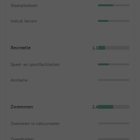
Staanplaatsen
Indruk terrein
Recreatie
1.1
Speel- en sportfaciliteiten
Animatie
Zwemmen
2.4
Zwemmen in natuurwater
Zwembaden