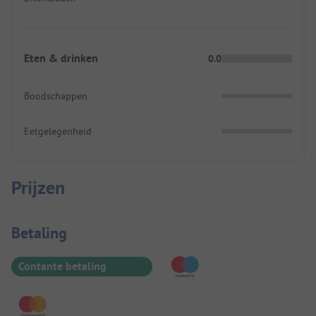
Eten & drinken
0.0
Boodschappen
Eetgelegenheid
Prijzen
Betaalinformatie
Betaling
Contante betaling