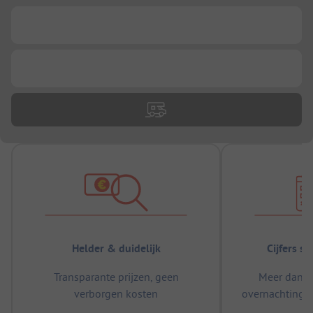
...
...
Helder & duidelijk
Cijfers s
Transparante prijzen, geen
Meer dan 5
verborgen kosten
overnachtingen
m