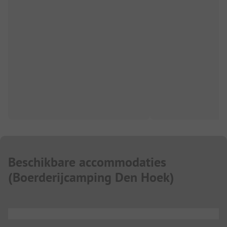
Beschikbare accommodaties
(
Boerderijcamping Den Hoek
)
...