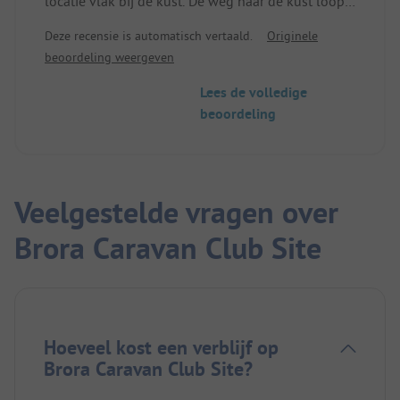
locatie vlak bij de kust. De weg naar de kust loopt
via de golfbaan en is vrij kort. We werden heel
Deze recensie is automatisch vertaald.
Originele
vriendelijk begroet en geïnstrueerd. De plaatsen
beoordeling weergeven
zijn groot, het terrein is zeer goed onderhouden en
de sanitaire voorzieningen zijn erg schoon. Een
Lees de volledige
plek om je goed te voelen in een charmante
beoordeling
omgeving.
Veelgestelde vragen over
Brora Caravan Club Site
Hoeveel kost een verblijf op
Brora Caravan Club Site?