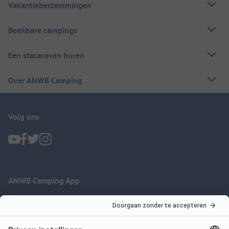
Vakantiebestemmingen
Boekbare campings
Een stacaravan huren
Over ANWB Camping
Volg ons
ANWB Camping App
nu gratis gebruiken