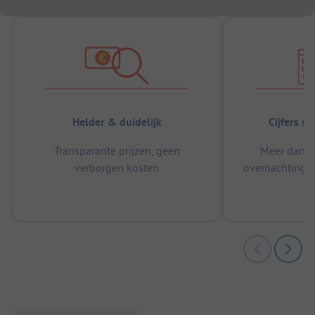
Helder & duidelijk
Cijfers s
Transparante prijzen, geen
Meer dan 5
verborgen kosten
overnachtingen
m