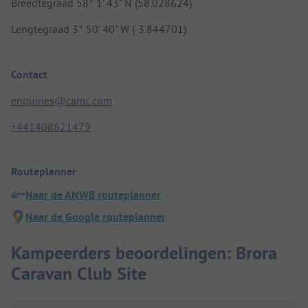
Breedtegraad 58° 1' 43" N (58.028624)
Lengtegraad 3° 50' 40" W (-3.844701)
Contact
enquiries@camc.com
+441408621479
Routeplanner
Naar de ANWB routeplanner
Naar de Google routeplanner
Kampeerders beoordelingen: Brora
Caravan Club Site