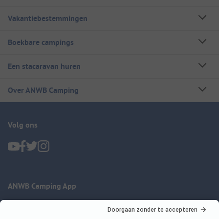
Vakantiebestemmingen
Boekbare campings
Een stacaravan huren
Over ANWB Camping
Volg ons
ANWB Camping App
nu gratis gebruiken