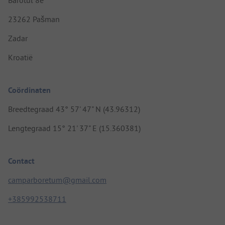
23262 Pašman
Zadar
Kroatië
Coördinaten
Breedtegraad 43° 57' 47" N (43.96312)
Lengtegraad 15° 21' 37" E (15.360381)
Contact
camparboretum@gmail.com
+385992538711