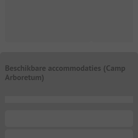
Beschikbare accommodaties
(
Camp
Arboretum
)
...
...
...