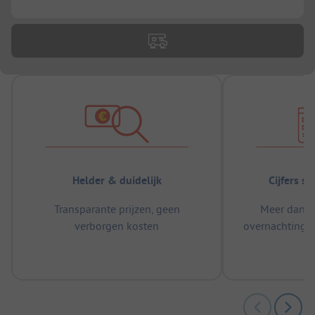
Helder & duidelijk
Cijfers s
Transparante prijzen, geen
Meer dan 5
verborgen kosten
overnachtingen
m