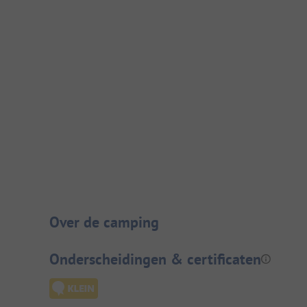
Camping introductie
Over de camping
Onderscheidingen & certificaten