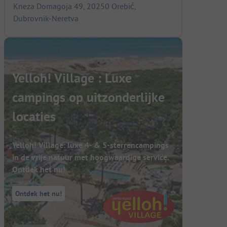
Kneza Domagoja 49, 20250 Orebić,
Dubrovnik-Neretva
Yelloh! Village : Luxe
campings op uitzonderlijke
locaties
Yelloh! Village: luxe 4- & 5-sterrencampings
in de vrije natuur met hoogwaardige service.
Ontdek het nu!
Ontdek het nu!