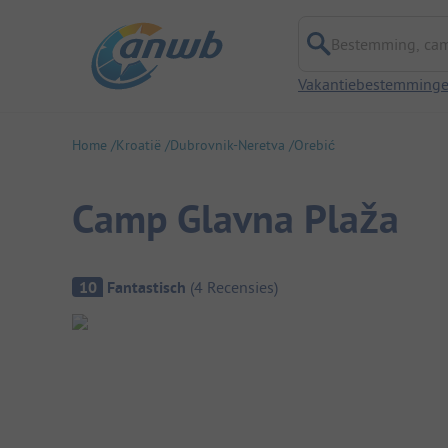
Bestemming, campi
Vakantiebestemming
Home
Kroatië
Dubrovnik-Neretva
Orebić
Camp Glavna Plaža
Camping overzicht
10
Fantastisch
(
4
Recensies
)