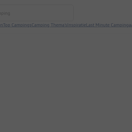
ng
en
Top Campings
Camping Thema's
Inspiratie
Last Minute Campinga