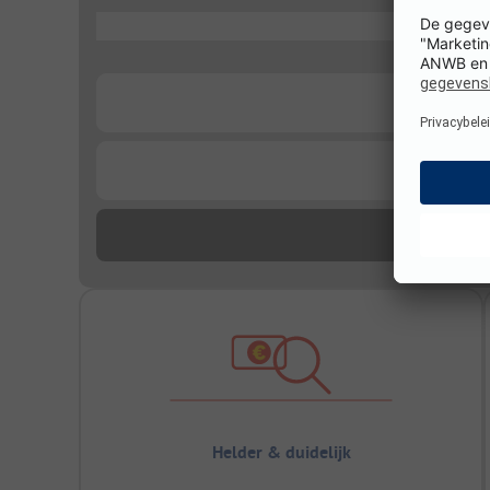
...
...
...
Helder & duidelijk