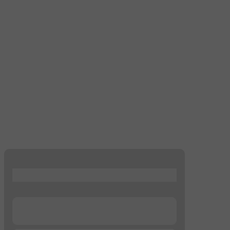
...
...