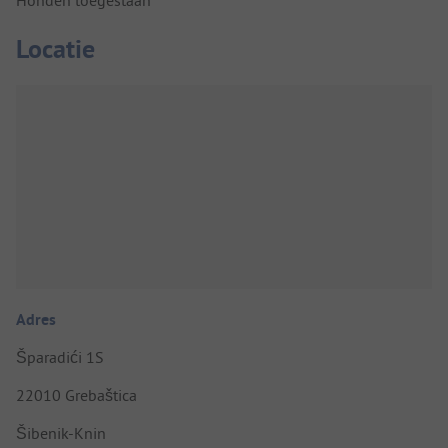
Honden toegestaan
Locatie
Adres
Šparadići 1S
22010 Grebaštica
Šibenik-Knin