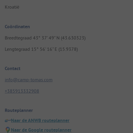
Kroatië
Coördinaten
Breedtegraad 43° 37' 49" N (43.630323)
Lengtegraad 15° 56' 16" E (15.9378)
Contact
info@camp-tomas.com
+385913332908
Routeplanner
Naar de ANWB routeplanner
Naar de Google routeplanner