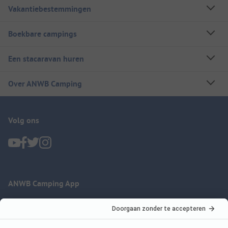
Vakantiebestemmingen
Boekbare campings
Een stacaravan huren
Over ANWB Camping
Volg ons
ANWB Camping App
nu gratis gebruiken