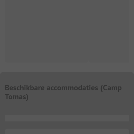
Beschikbare accommodaties
(
Camp
Tomas
)
...