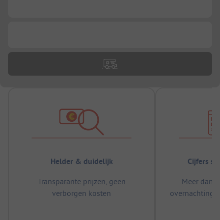
...
...
Helder & duidelijk
Cijfers s
Transparante prijzen, geen
Meer dan 5
verborgen kosten
overnachtingen
m