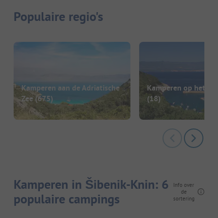
Populaire regio's
Kamperen aan de Adriatische
Kamperen op het eil
Zee
(675)
(18)
Kamperen in Šibenik-Knin: 6
Info over
de
populaire campings
sortering