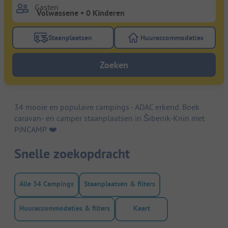
Gasten
Staanplaatsen
Huuraccommodaties
Gebruik de filterknop staanplaatsen om te zoeken na
Gebruik de filterk
Zoeken
34 mooie en populaire campings - ADAC erkend. Boek
caravan- en camper staanplaatsen in Šibenik-Knin met
PiNCAMP. ❤️️
Snelle zoekopdracht
Alle 34 Campings
Staanplaatsen & filters
Huuraccommodaties & filters
Kaart