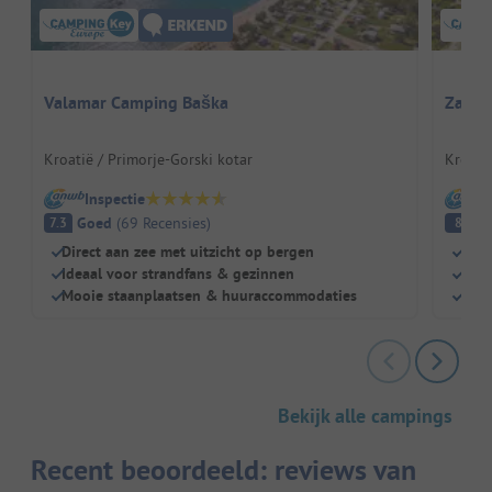
Valamar Camping Baška
Zaton
Kroatië / Primorje-Gorski kotar
Kroatië
Inspectie
I
Goed
(
69
Recensies
)
E
7.3
8
Direct aan zee met uitzicht op bergen
Enor
Ideaal voor strandfans & gezinnen
Zand
Mooie staanplaatsen & huuraccommodaties
Leve
Bekijk alle campings
Recent beoordeeld: reviews van