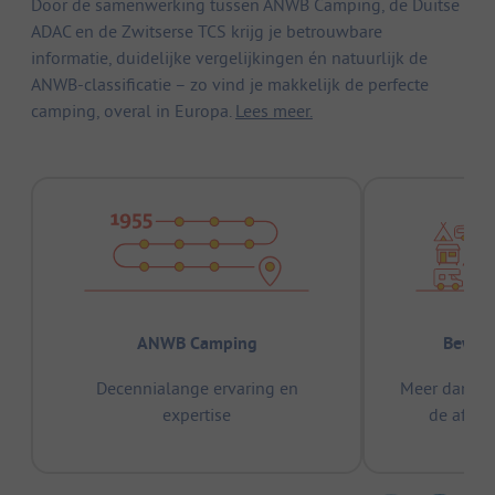
Door de samenwerking tussen ANWB Camping, de Duitse
ADAC en de Zwitserse TCS krijg je betrouwbare
informatie, duidelijke vergelijkingen én natuurlijk de
ANWB-classificatie – zo vind je makkelijk de perfecte
camping, overal in Europa.
Lees meer.
ANWB Camping
Bewez
Decennialange ervaring en
Meer dan 15
expertise
de afge