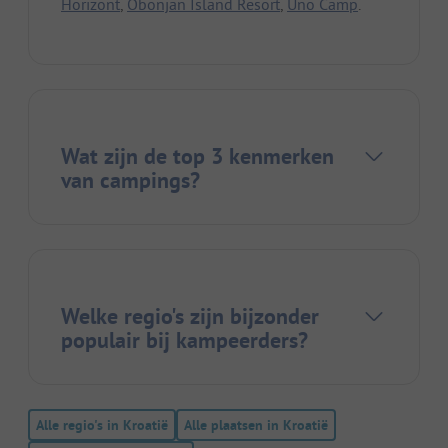
Horizont
,
Obonjan Island Resort
,
Uno Camp
.
Wat zijn de top 3 kenmerken
van campings?
Welke regio's zijn bijzonder
populair bij kampeerders?
Alle regio's in Kroatië
Alle plaatsen in Kroatië