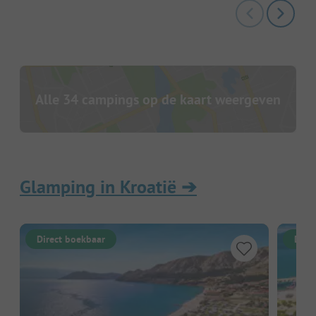
Alle 34 campings op de kaart weergeven
Glamping in Kroatië
➔
Direct boekbaar
Dire