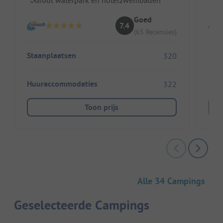
Goed
7.4
(65 Recensies)
Staanplaatsen
Sta
320
Huuraccommodaties
Huu
322
Toon prijs
Alle 34 Campings
Geselecteerde Campings