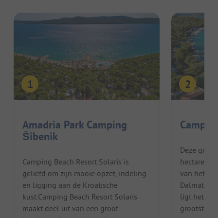
Amadria Park Camping
Camping
Šibenik
Deze grote
Camping Beach Resort Solaris is
hectare gr
geliefd om zijn mooie opzet, indeling
van het eil
en ligging aan de Kroatische
Dalmatië. 
kust.Camping Beach Resort Solaris
ligt het toe
maakt deel uit van een groot
grootste vi