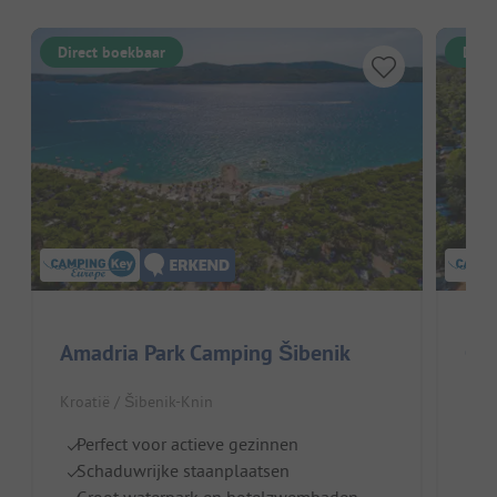
Direct boekbaar
Dire
Amadria Park Camping Šibenik
Cam
Kroatië / Šibenik-Knin
Kroa
Perfect voor actieve gezinnen
Ki
Schaduwrijke staanplaatsen
V
Groot waterpark en hotelzwembaden
T