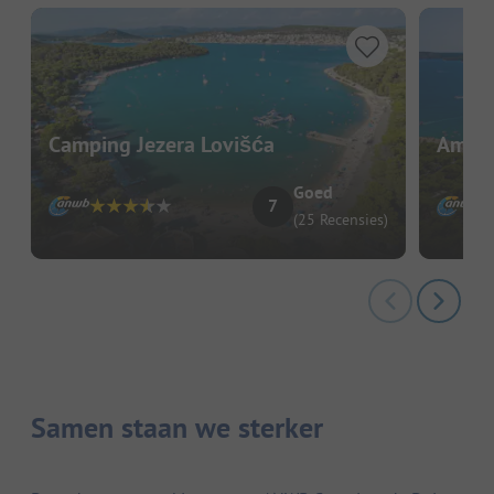
Camping Jezera Lovišća
Amadr
Goed
7
(25 Recensies)
Samen staan we sterker