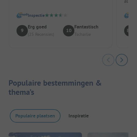
als r
vermeldenswaard zijn de nethe...
recepti
Inspectie
Erg goed
Fantastisch
9
10
8.3
(25 Recensies)
Tscharlie
Populaire bestemmingen &
thema’s
Populaire plaatsen
Inspiratie