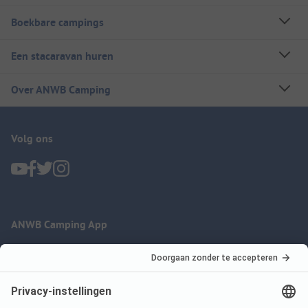
Boekbare campings
Een stacaravan huren
Over ANWB Camping
Volg ons
ANWB Camping App
nu gratis gebruiken