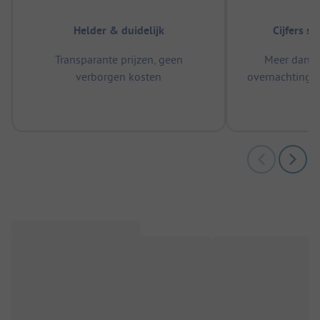
Helder & duidelijk
Cijfers s
Transparante prijzen, geen
Meer dan 5
verborgen kosten
overnachtingen
m