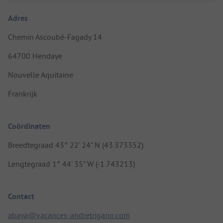
Adres
Chemin Ascoubé-Fagady 14
64700 Hendaye
Nouvelle Aquitaine
Frankrijk
Coördinaten
Breedtegraad 43° 22' 24" N (43.373352)
Lengtegraad 1° 44' 35" W (-1.743213)
Contact
abaya@vacances-andretrigano.com