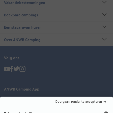
Vakantiebestemmingen
Boekbare campings
Een stacaravan huren
Over ANWB Camping
Volg ons
ANWB Camping App
nu gratis gebruiken