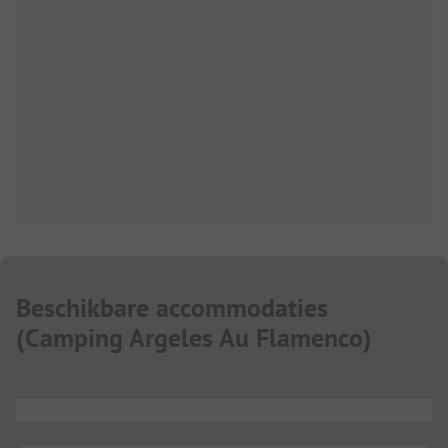
Beschikbare accommodaties
(
Camping Argeles Au Flamenco
)
...