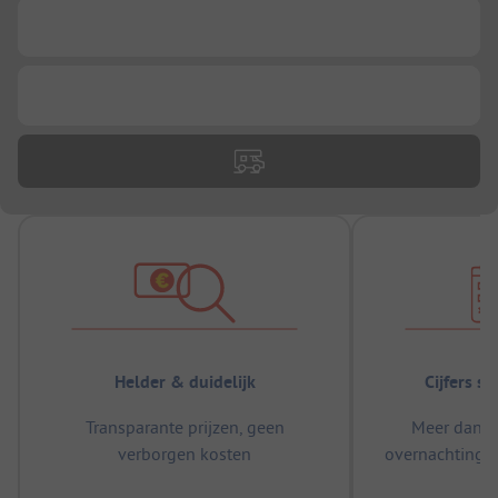
...
...
Helder & duidelijk
Cijfers s
Transparante prijzen, geen
Meer dan 5
verborgen kosten
overnachtingen
m