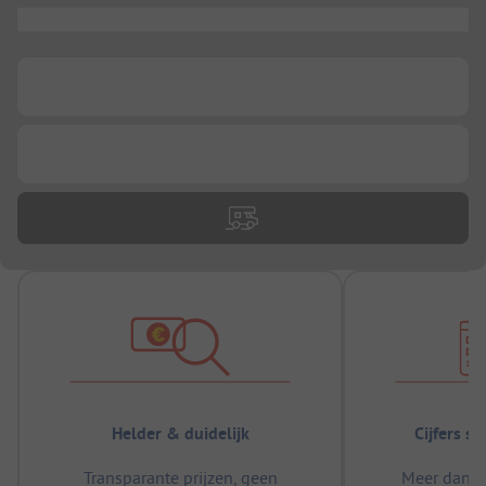
...
...
...
Helder & duidelijk
Cijfers s
Transparante prijzen, geen
Meer dan 5