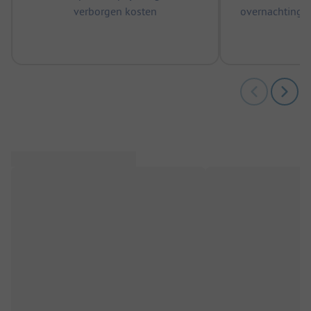
verborgen kosten
overnachtingen
m