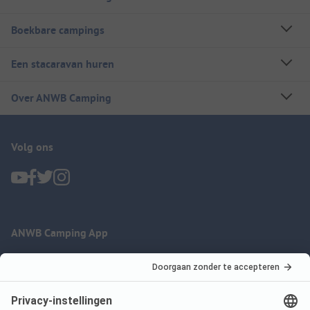
Boekbare campings
Een stacaravan huren
Over ANWB Camping
Volg ons
ANWB Camping App
nu gratis gebruiken