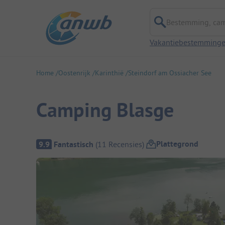
Bestemming, campi
Vakantiebestemming
Home
Oostenrijk
Karinthië
Steindorf am Ossiacher See
Camping Blasge
Camping overzicht
Plattegrond
9.9
Fantastisch
(
11
Recensies
)