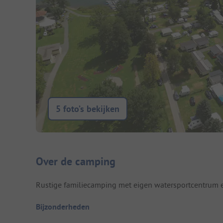
5 foto’s bekijken
Camping introductie
Over de camping
Rustige familiecamping met eigen watersportcentrum en
Bijzonderheden