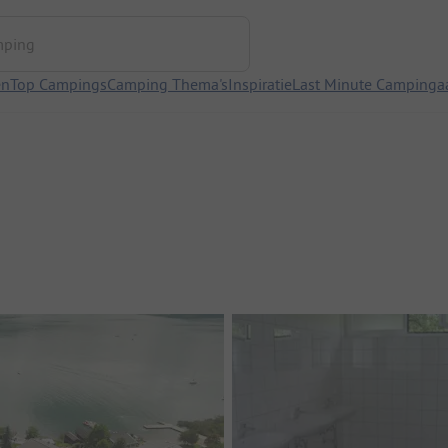
ng
en
Top Campings
Camping Thema's
Inspiratie
Last Minute Campinga