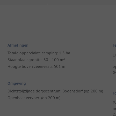
Afmetingen
T
Totale oppervlakte camping: 1,5 ha
L
Staanplaatsgrootte: 80 - 100 m²
s
Hoogte boven zeeniveau: 501 m
o
tr
Omgeving
Dichtstbijzijnde dorpscentrum: Bodensdorf (op 200 m)
T
Openbaar vervoer: (op 200 m)
T
o
D