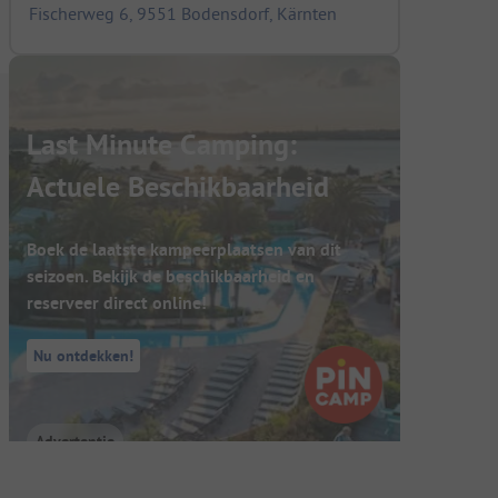
Fischerweg 6, 9551 Bodensdorf, Kärnten
Last Minute Camping:
Actuele Beschikbaarheid
Boek de laatste kampeerplaatsen van dit
seizoen. Bekijk de beschikbaarheid en
reserveer direct online!
Nu ontdekken!