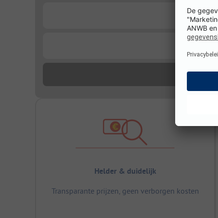
...
...
Helder & duidelijk
Transparante prijzen, geen verborgen kosten