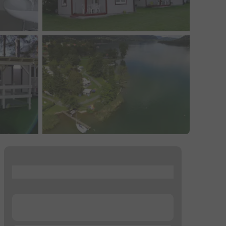
...
...