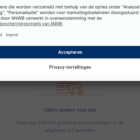
Cijfers spreken voor zich
Meer dan 500.000 geboekte overnachtingen in de
afgelopen 12 maanden