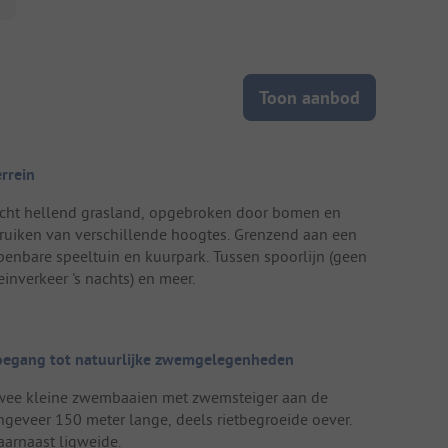
Toon aanbod
errein
icht hellend grasland, opgebroken door bomen en
truiken van verschillende hoogtes. Grenzend aan een
penbare speeltuin en kuurpark. Tussen spoorlijn (geen
einverkeer 's nachts) en meer.
oegang tot natuurlijke zwemgelegenheden
wee kleine zwembaaien met zwemsteiger aan de
ngeveer 150 meter lange, deels rietbegroeide oever.
aarnaast ligweide.