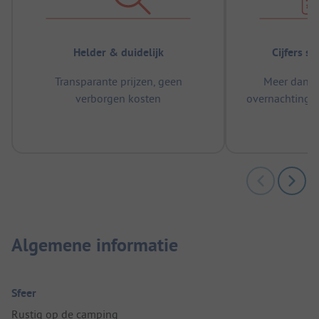
Helder & duidelijk
Cijfers s
Transparante prijzen, geen
Meer dan 5
verborgen kosten
overnachtingen
m
Algemene informatie
Sfeer
Rustig op de camping