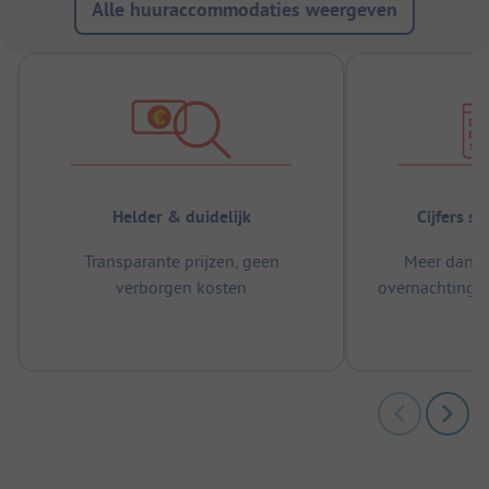
Alle huuraccommodaties weergeven
Helder & duidelijk
Cijfers s
Transparante prijzen, geen
Meer dan 5
verborgen kosten
overnachtingen
m