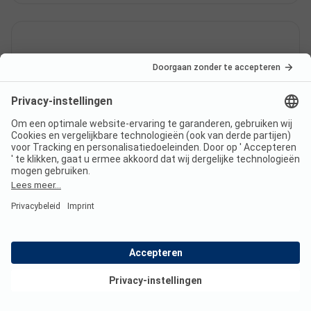
In welke talen kun je inchecken
bij Camping Buytenplaets
Boekelo?
Heeft Camping Buytenplaets
Boekelo een zwembad?
Bekijk deals
Welke