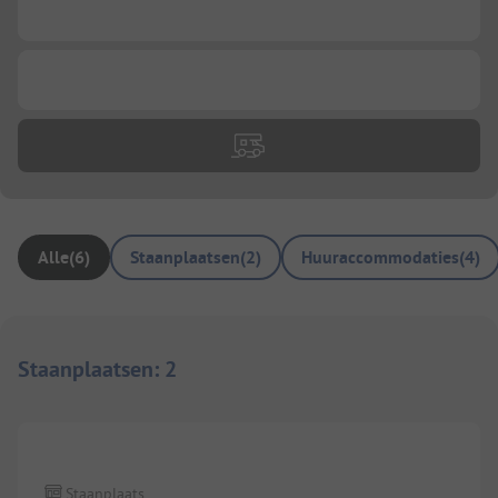
...
...
Alle
(
6
)
Staanplaatsen
(
2
)
Huuraccommodaties
(
4
)
Staanplaatsen
:
2
1/
3
Staanplaats