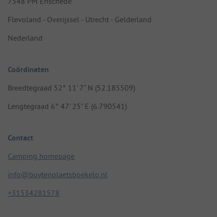
7548 PM Enschede
Flevoland - Overijssel - Utrecht - Gelderland
Nederland
Coördinaten
Breedtegraad 52° 11' 7" N (52.185509)
Lengtegraad 6° 47' 25" E (6.790541)
Contact
Camping homepage
info@buytenplaetsboekelo.nl
+31534281578