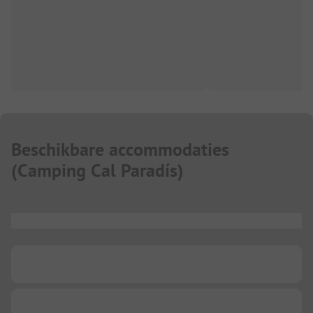
Beschikbare accommodaties
(
Camping Cal Paradís
)
...
...
...