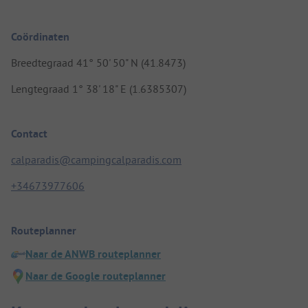
Coördinaten
Breedtegraad 41° 50' 50" N (41.8473)
Lengtegraad 1° 38' 18" E (1.6385307)
Contact
calparadis@campingcalparadis.com
+34673977606
Routeplanner
Naar de ANWB routeplanner
Naar de Google routeplanner