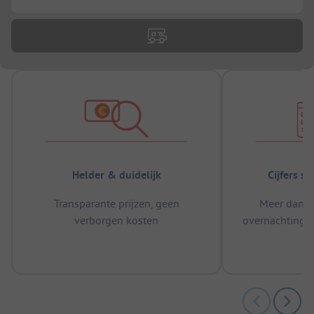
Helder & duidelijk
Cijfers s
Transparante prijzen, geen
Meer dan 5
verborgen kosten
overnachtingen
m