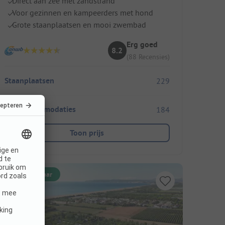
Direct aan zee met zandstrand
Voor gezinnen en kampeerders met hond
Grote staanplaatsen en mooi zwembad
Erg goed
8.2
(88 Recensies)
Staanplaatsen
229
Huuraccommodaties
184
Toon prijs
Direct boekbaar