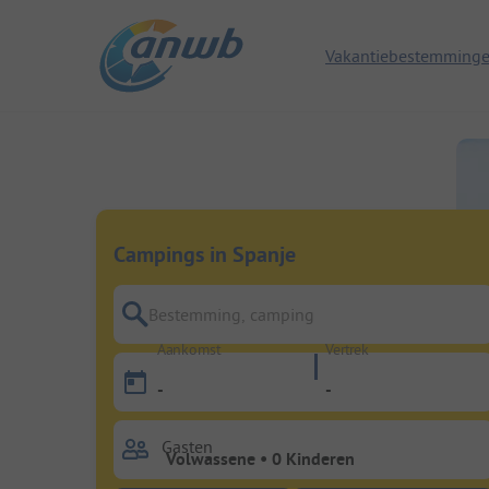
Vakantiebestemming
Campings in Spanje
Bestemming, camping
Aankomst
Vertrek
-
-
Gasten