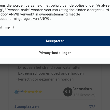
Camping Aquarius
Spanje / Catalonië / Sant Pere Pescador
Direct aan het strand voor waterratten
Extreem schoon en goed onderhouden
Perfect voor gezinnen en honden
Fantastisch
9.1
(126 Recensies)
Staanplaatsen
378