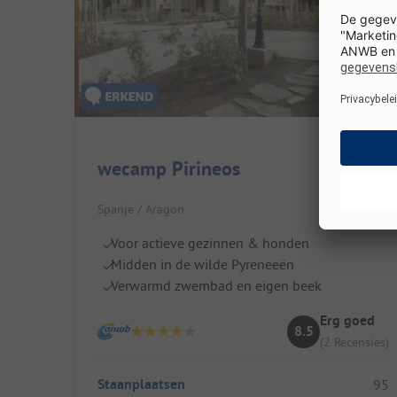
wecamp Pirineos
Spanje / Aragon
Voor actieve gezinnen & honden
Midden in de wilde Pyreneeën
Verwarmd zwembad en eigen beek
Erg goed
8.5
(2 Recensies)
Staanplaatsen
95