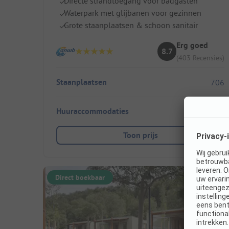
Directe strandtoegang voor badgasten
Waterpark met glijbanen voor gezinnen
Grote staanplaatsen & schoon sanitair
Erg goed
8.7
(403 Recensies)
Staanplaatsen
706
Huuraccommodaties
158
Toon prijs
Direct boekbaar