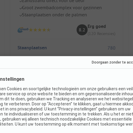
Zandstrand direct voor de deur
Groot zwembadcomplex voor gezinnen
Staanplaatsen onder de palmen
Erg goed
8.2
(120 Recensies)
Staanplaatsen
780
Huuraccommodaties
450
Toon prijs