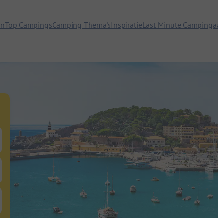
en
Top Campings
Camping Thema's
Inspiratie
Last Minute Campinga