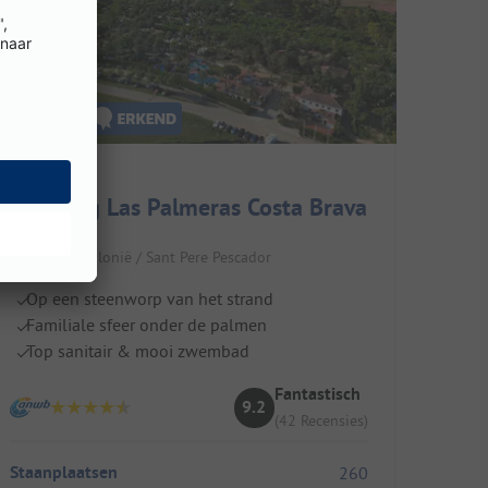
Camping Las Palmeras Costa Brava
Spanje / Catalonië / Sant Pere Pescador
Op een steenworp van het strand
Familiale sfeer onder de palmen
Top sanitair & mooi zwembad
Fantastisch
9.2
(42 Recensies)
Staanplaatsen
260