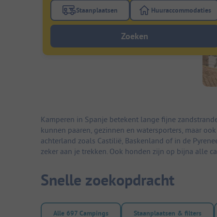
Staanplaatsen
Huuraccommodaties
Gebruik de filterknop staanplaatsen om te
Gebruik de fi
Zoeken
Kamperen in Spanje betekent lange fijne zandstrande
kunnen paaren, gezinnen en watersporters, maar ook 
achterland zoals Castilië, Baskenland of in de Pyren
zeker aan je trekken. Ook honden zijn op bijna alle 
Snelle zoekopdracht
Alle 697 Campings
Staanplaatsen & filters