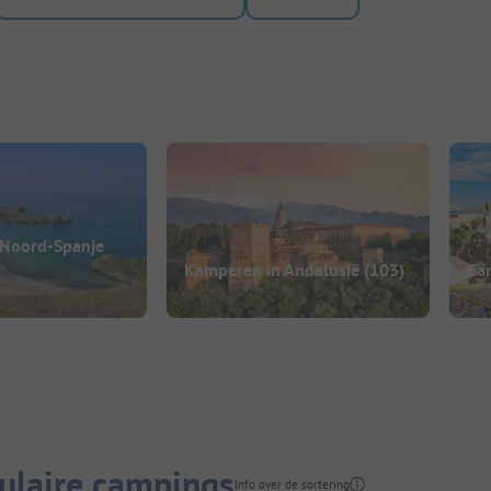
 Noord-Spanje
Kamperen in Andalusië
(103)
Ca
ulaire campings
Info over de sortering