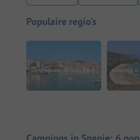
Populaire regio's
Campings aan de Costa Brava
Campings in
(78)
(121)
Campings in Spanje: 6 pop