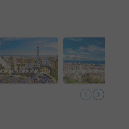
mpings in Catalonië
(235)
Campings bij Barcelona
(53)