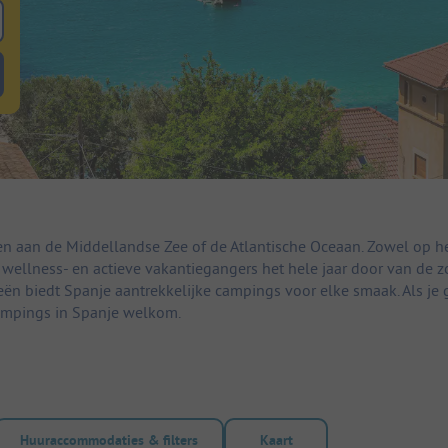
 zoeken naar staanplaatsen
lterknop huuraccommodaties om te zoeken naar huuraccommodaties
n aan de Middellandse Zee of de Atlantische Oceaan. Zowel op he
wellness- en actieve vakantiegangers het hele jaar door van de z
eeën biedt Spanje aantrekkelijke campings voor elke smaak. Als je 
campings in Spanje welkom.
Huuraccommodaties & filters
Kaart