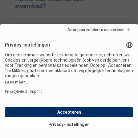
zwembad?
Welke
eet-/winkelmogelijkheden biedt
Camping Caravaning Ferme des
Tuileries?
Hoeveel staanplaatsen heeft
Camping Caravaning Ferme des
Bekijk deals
Tuileries?