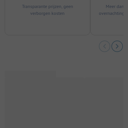
Transparante prijzen, geen
Meer dan 5
verborgen kosten
overnachtingen
m