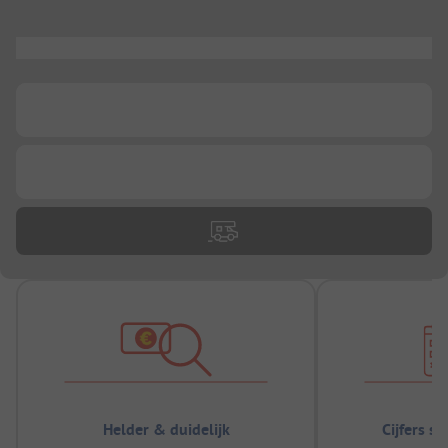
...
...
...
Helder & duidelijk
Cijfers s