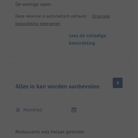
De weinige open
Zeer onrein
Deze recensie is automatisch vertaald.
Originele
Geen warm water,
beoordeling weergeven
Sanitatie laat veel te wensen over,
Lees de volledige
beoordeling
6
Alles io kan worden aanbevolen
Mamfred
Restaurants was helaas gesloten