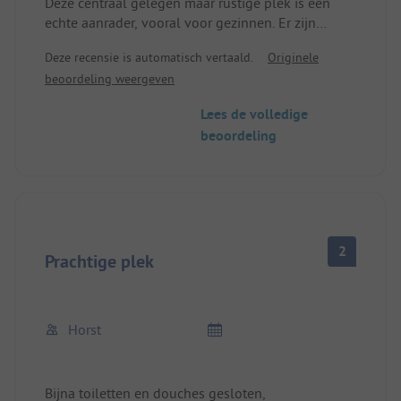
Deze centraal gelegen maar rustige plek is een
echte aanrader, vooral voor gezinnen. Er zijn
genoeg activiteiten om er een week of langer door
Deze recensie is automatisch vertaald.
Originele
te brengen: Zandstrand, waterglijbanen, tennis,
beoordeling weergeven
tafeltennis, minigolf, tafelvoetbal....
Onverslaanbare prijs-kwaliteitverhouding.
Lees de volledige
beoordeling
2
Prachtige plek
Horst
Bijna toiletten en douches gesloten,