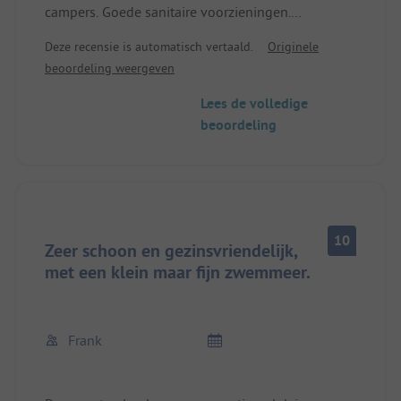
campers. Goede sanitaire voorzieningen.
Zwemmeer met glijbaan etc., vooral goed geschikt
Deze recensie is automatisch vertaald.
Originele
voor kinderen. Restaurant met eenvoudige, goede
beoordeling weergeven
gerechten en redelijke prijzen. Goede
pingpongtafel bij het restaurant. Vriendelijke
Lees de volledige
receptie. Aanbevolen camping voor kampeerders
beoordeling
die graag verzichten op een luide verplichte
animatie.
10
Zeer schoon en gezinsvriendelijk,
met een klein maar fijn zwemmeer.
Frank