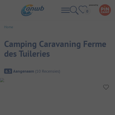
Home
Camping Caravaning Ferme
des Tuileries
Camping overzicht
6.5
Aangenaam
(
10
Recensies
)