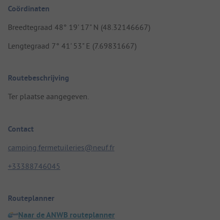
Coördinaten
Breedtegraad 48° 19' 17" N (48.32146667)
Lengtegraad 7° 41' 53" E (7.69831667)
Routebeschrijving
Ter plaatse aangegeven.
Contact
camping.fermetuileries@neuf.fr
+33388746045
Routeplanner
Naar de ANWB routeplanner