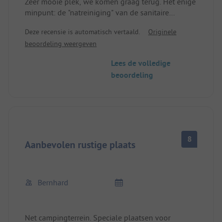
Zeer mooie plek, we komen graag terug. Het enige
Het mobiele netwerk is dun en het Wi-Fi is zeer
minpunt: de "natreiniging" van de sanitaire
langzaam.
voorzieningen met de slang is echt niet meer van
Op de een of andere manier lijkt hier de tijd stil te
Deze recensie is automatisch vertaald.
Originele
deze tijd.
staan....
beoordeling weergeven
Lees de volledige
beoordeling
8
Aanbevolen rustige plaats
Bernhard
Net campingterrein. Speciale plaatsen voor