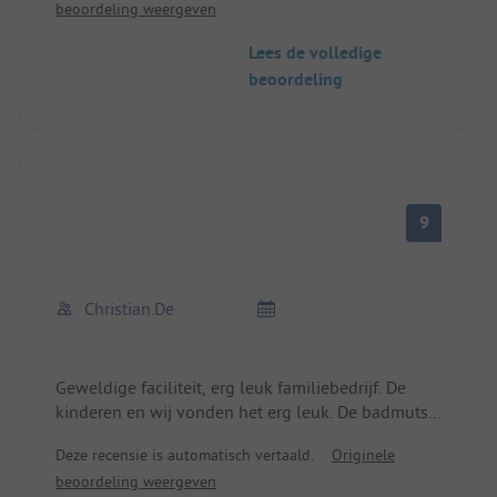
beoordeling weergeven
Lees de volledige
beoordeling
9
Christian.de
Geweldige faciliteit, erg leuk familiebedrijf. De
kinderen en wij vonden het erg leuk. De badmuts
bij het zwembad en het korte verbod op de
Deze recensie is automatisch vertaald.
Originele
glijbaan vinden wij ook niet van deze tijd, maar
beoordeling weergeven
dat zijn de regels.