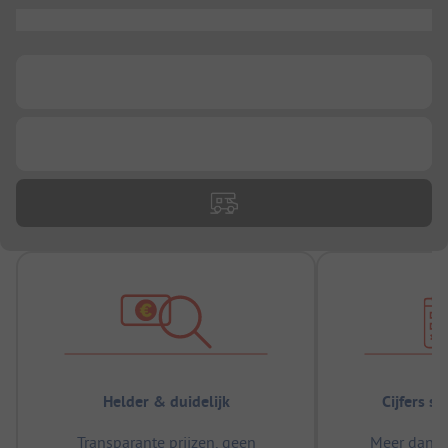
...
...
...
Helder & duidelijk
Cijfers s
Transparante prijzen, geen
Meer dan 5