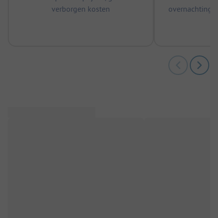
verborgen kosten
overnachtingen
m