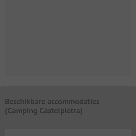
Beschikbare accommodaties
(
Camping Castelpietra
)
...