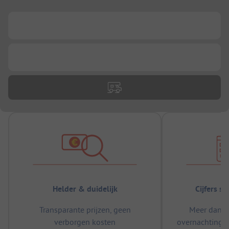
...
...
Helder & duidelijk
Cijfers s
Transparante prijzen, geen
Meer dan 5
verborgen kosten
overnachtingen