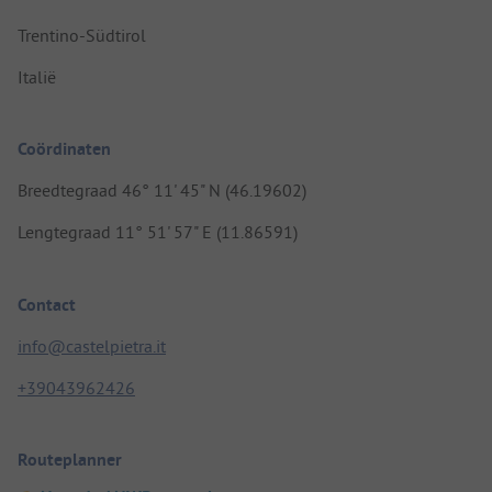
Trentino-Südtirol
Italië
Coördinaten
Breedtegraad 46° 11' 45" N (46.19602)
Lengtegraad 11° 51' 57" E (11.86591)
Contact
info@castelpietra.it
+39043962426
Routeplanner