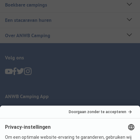
Boekbare campings
Een stacaravan huren
Over ANWB Camping
Volg ons
ANWB Camping App
nu gratis gebruiken