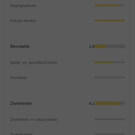
Staanplaatsen
Indruk terrein
Recreatie
1.9
Speel- en sportfaciliteiten
Animatie
Zwemmen
4.1
Zwemmen in natuurwater
Zwembaden