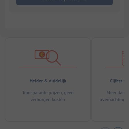
Helder & duidelijk
Cijfers s
Transparante prijzen, geen
Meer dan 5
verborgen kosten
overnachtingen
m