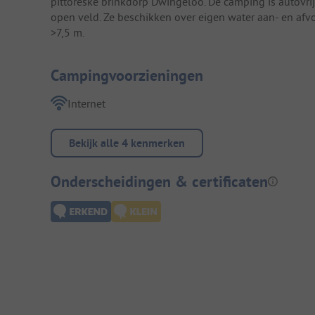
pittoreske brinkdorp Dwingeloo. De camping is autovrij
open veld. Ze beschikken over eigen water aan- en afvo
>7,5 m.
Campingvoorzieningen
Internet
Bekijk alle 4 kenmerken
Onderscheidingen & certificaten