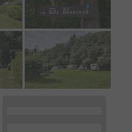
...
...