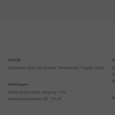
Verblijf
O
Gesproken talen bij receptie: Nederlands, Engels, Duits
D
O
V
Afmetingen
Totale oppervlakte camping: 1 ha
S
Staanplaatsgrootte: 80 - 95 m²