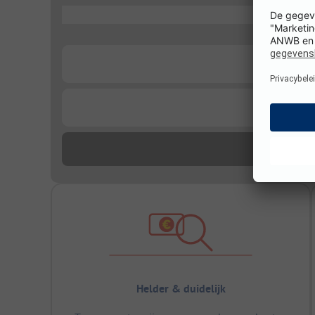
...
...
...
Helder & duidelijk