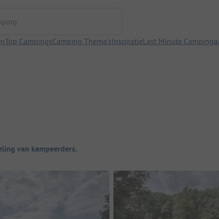
ng
en
Top Campings
Camping Thema's
Inspiratie
Last Minute Campinga
ling van kampeerders.