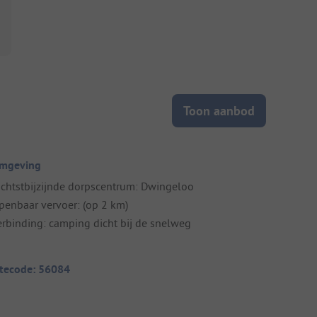
Toon aanbod
mgeving
ichtstbijzijnde dorpscentrum: Dwingeloo
penbaar vervoer: (op 2 km)
erbinding: camping dicht bij de snelweg
itecode: 56084