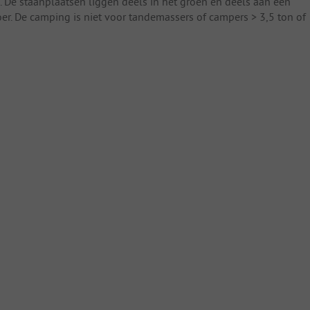
. De staanplaatsen liggen deels in het groen en deels aan een
er. De camping is niet voor tandemassers of campers > 3,5 ton of