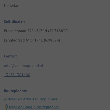
Nederland
Coördinaten
Breedtegraad 52° 43' 7" N (52.718838)
Lengtegraad 6° 5' 17" E (6.08824)
Contact
info@campingdehof.nl
+31521361400
Routeplanner
Naar de ANWB routeplanner
Naar de Google routeplanner