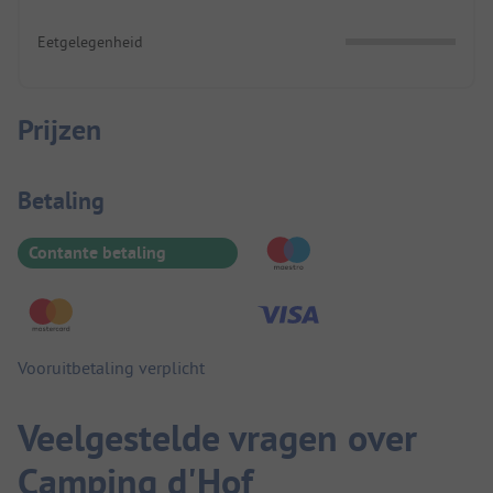
Eetgelegenheid
Prijzen
Betaalinformatie
Betaling
Contante betaling
Vooruitbetaling verplicht
Veelgestelde vragen over
Camping d'Hof