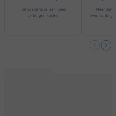
Transparante prijzen, geen
Meer dan 5
verborgen kosten
overnachtingen
m