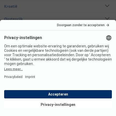
Kroatië
Oostenrijk
Vakantiebestemmingen
Boekbare campings
Een stacaravan huren
Over ANWB Camping
Volg ons