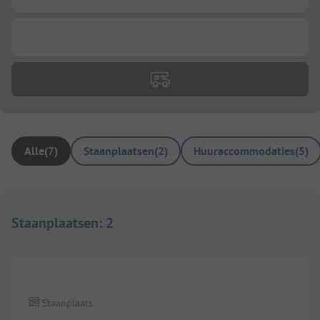
...
Alle
(
7
)
Staanplaatsen
(
2
)
Huuraccommodaties
(
5
)
Staanplaatsen
:
2
1/
2
Staanplaats