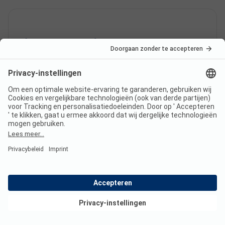
Is er een complete
camperservicestation op
Camping de L'Étang du Goulot?
Bekijk deals