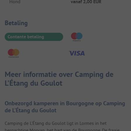
Hond
vanaf
2,00 EUR
Betaalinformatie
Betaling
Contante betaling
Meer informatie over Camping de
L'Étang du Goulot
Onbezorgd kamperen in Bourgogne op Camping
de L'Étang du Goulot
Camping de L'Étang du Goulot ligt in Lormes in het
bergachtige Morvan, het hart van de Bourgogne. De fraaie