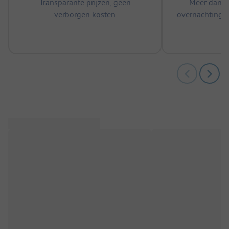
Transparante prijzen, geen
Meer dan 5
verborgen kosten
overnachtingen
m