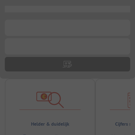
...
...
...
Helder & duidelijk
Cijfers s