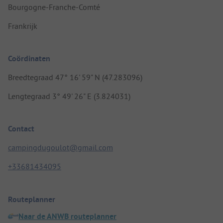
Bourgogne-Franche-Comté
Frankrijk
Coördinaten
Breedtegraad 47° 16' 59" N (47.283096)
Lengtegraad 3° 49' 26" E (3.824031)
Contact
campingdugoulot@gmail.com
+33681434095
Routeplanner
Naar de ANWB routeplanner