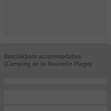
Beschikbare accommodaties
(
Camping de la Nouvelle Plage
)
...
...