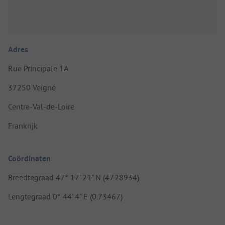
Adres
Rue Principale 1A
37250 Veigné
Centre-Val-de-Loire
Frankrijk
Coördinaten
Breedtegraad 47° 17' 21" N (47.28934)
Lengtegraad 0° 44' 4" E (0.73467)