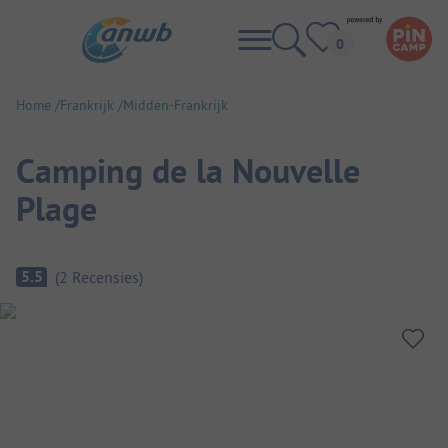
Home
Frankrijk
Midden-Frankrijk
Camping de la Nouvelle
Plage
Camping overzicht
5.5
(
2
Recensies
)