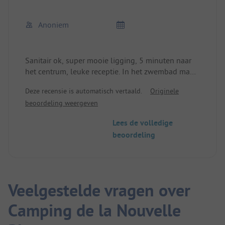
Anoniem
Sanitair ok, super mooie ligging, 5 minuten naar
het centrum, leuke receptie. In het zwembad mag
alleen gebadderd worden in een nauwsluitende
Deze recensie is automatisch vertaald.
Originele
zwembroek. Geen losse shorts!
beoordeling weergeven
Lees de volledige
beoordeling
Veelgestelde vragen over
Camping de la Nouvelle