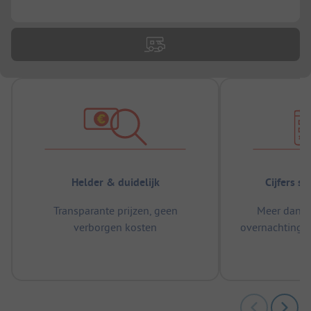
...
Helder & duidelijk
Cijfers s
Transparante prijzen, geen
Meer dan 5
verborgen kosten
overnachtingen
m