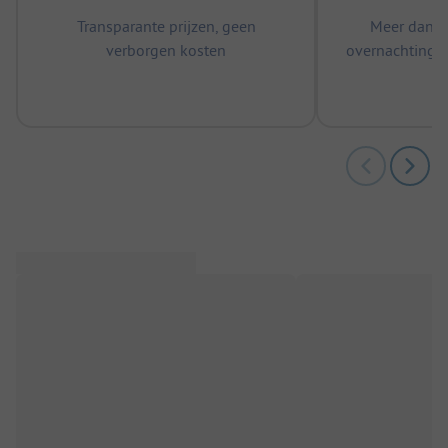
Transparante prijzen, geen
Meer dan 5
verborgen kosten
overnachtingen
m