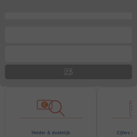
...
...
...
Helder & duidelijk
Cijfers s