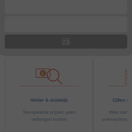
...
...
Helder & duidelijk
Cijfers s
Transparante prijzen, geen
Meer dan 5
verborgen kosten
overnachtingen
m