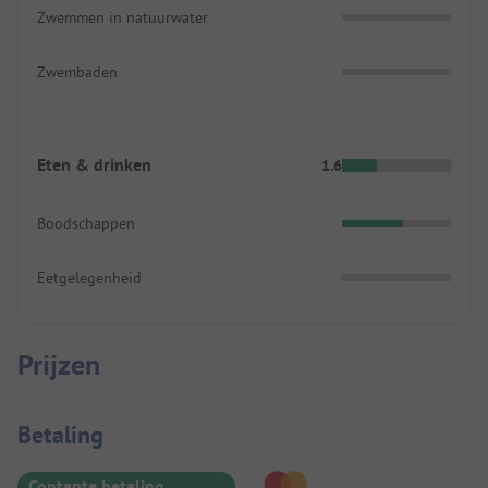
Zwemmen in natuurwater
Zwembaden
Eten & drinken
1.6
Boodschappen
Eetgelegenheid
Prijzen
Betaalinformatie
Betaling
Contante betaling