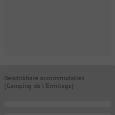
Beschikbare accommodaties
(
Camping de l'Ermitage
)
...