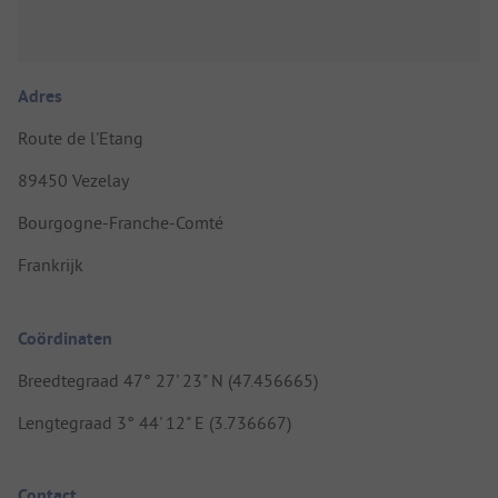
Adres
Route de l'Etang
89450 Vezelay
Bourgogne-Franche-Comté
Frankrijk
Coördinaten
Breedtegraad 47° 27' 23" N (47.456665)
Lengtegraad 3° 44' 12" E (3.736667)
Contact