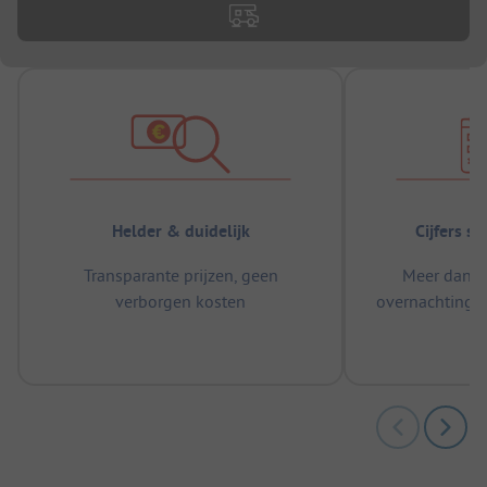
Helder & duidelijk
Cijfers s
Transparante prijzen, geen
Meer dan 5
verborgen kosten
overnachtingen
m