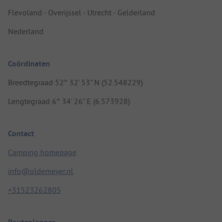
Flevoland - Overijssel - Utrecht - Gelderland
Nederland
Coördinaten
Breedtegraad 52° 32' 53" N (52.548229)
Lengtegraad 6° 34' 26" E (6.573928)
Contact
Camping homepage
info@oldemeyer.nl
+31523262805