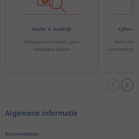
Helder & duidelijk
Cijfers s
Transparante prijzen, geen
Meer dan 5
verborgen kosten
overnachtingen
m
Algemene informatie
Accommodaties