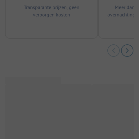
Transparante prijzen, geen
Meer dan 5
verborgen kosten
overnachtingen
m