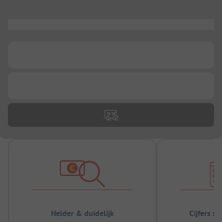
...
...
...
Helder & duidelijk
Cijfers s