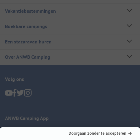
Vakantiebestemmingen
Boekbare campings
Een stacaravan huren
Over ANWB Camping
Volg ons
ANWB Camping App
nu gratis gebruiken