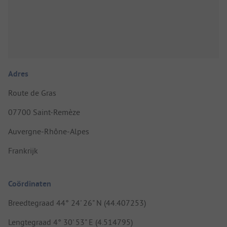
Adres
Route de Gras
07700 Saint-Remèze
Auvergne-Rhône-Alpes
Frankrijk
Coördinaten
Breedtegraad 44° 24' 26" N (44.407253)
Lengtegraad 4° 30' 53" E (4.514795)