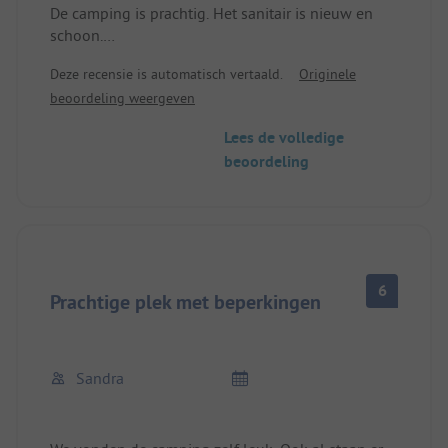
De camping is prachtig. Het sanitair is nieuw en
schoon.
De prijs van Euro 45,00 is te hoog !!!! (VW
Deze recensie is automatisch vertaald.
Originele
California 2 personen en elektra) Dus 22. t/m
beoordeling weergeven
23.Okober 2023 met bouwlawaai vanaf klok 6.30 .
Lees de volledige
beoordeling
6
Prachtige plek met beperkingen
Sandra