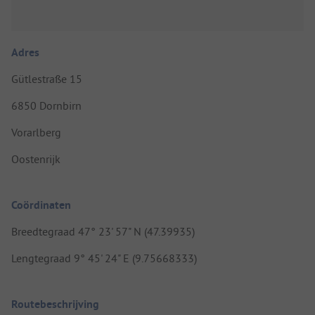
Adres
Gütlestraße 15
6850 Dornbirn
Vorarlberg
Oostenrijk
Coördinaten
Breedtegraad 47° 23' 57" N (47.39935)
Lengtegraad 9° 45' 24" E (9.75668333)
Routebeschrijving