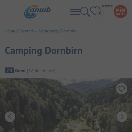
Home
Oostenrijk
Vorarlberg
Dornbirn
Camping Dornbirn
Camping overzicht
7.3
Goed
(
37
Recensies
)