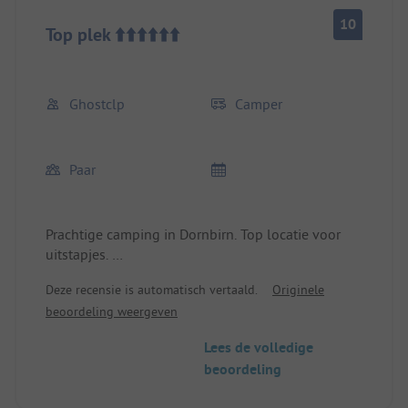
10
Top plek ⬆️⬆️⬆️⬆️⬆️⬆️
Ghostclp
Camper
Paar
Prachtige camping in Dornbirn. Top locatie voor
uitstapjes.
De dames bij de receptie zijn super lief 🤗 en heel
Deze recensie is automatisch vertaald.
Originele
behulpzaam. De sanitaire voorzieningen zijn goed
beoordeling weergeven
onderhouden en schoon 🧼. Alles is tiptop 👌🏻
⬆️⬆️⬆️⬆️⬆️⬆️
Lees de volledige
beoordeling