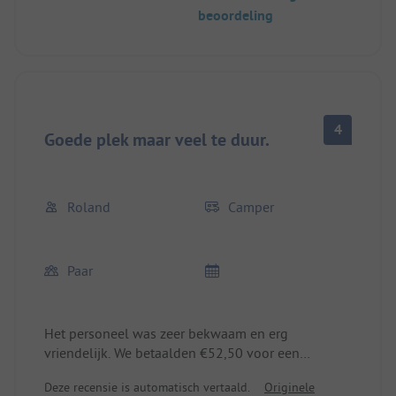
beoordeling
4
Goede plek maar veel te duur.
Roland
Camper
Paar
Het personeel was zeer bekwaam en erg
vriendelijk. We betaalden €52,50 voor een
overnachting met een camper/ 2 personen (incl.
Deze recensie is automatisch vertaald.
Originele
elektriciteit, water en afvoer).