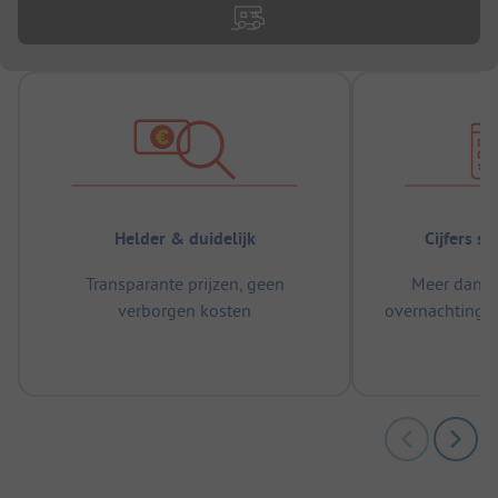
Helder & duidelijk
Cijfers s
Transparante prijzen, geen
Meer dan 5
verborgen kosten
overnachtingen
m