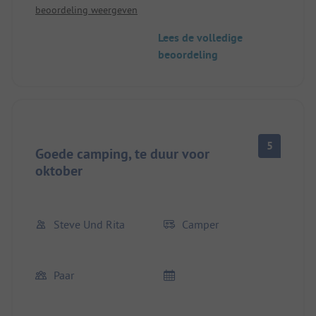
beoordeling weergeven
Dit was voor ons de duurste camperplaats tot nu
toe en naar mijn mening duidelijk te duur.
Lees de volledige
beoordeling
5
Goede camping, te duur voor
oktober
Steve Und Rita
Camper
Paar