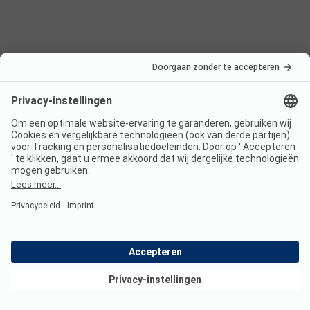
Nederland
Frankrijk
Italië
Kroatië
Oostenrijk
Vakantiebestemmingen
Boekbare campings