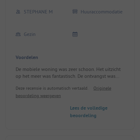
STEPHANE M
Huuraccommodatie
Gezin
Voordelen
De mobiele woning was zeer schoon. Het uitzicht
op het meer was fantastisch. De ontvangst was
vriendelijk. De nabijheid van Puy du Fou is een
Deze recensie is automatisch vertaald.
Originele
groot pluspunt. De locatie en de
beoordeling weergeven
huuraccommodatie waren zeer goed: schoon en
goed ingericht.
Lees de volledige
beoordeling