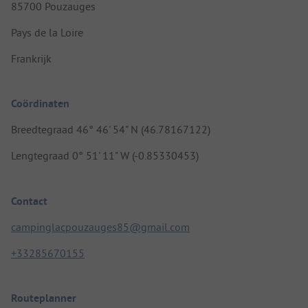
85700 Pouzauges
Pays de la Loire
Frankrijk
Coördinaten
Breedtegraad 46° 46' 54" N (46.78167122)
Lengtegraad 0° 51' 11" W (-0.85330453)
Contact
campinglacpouzauges85@gmail.com
+33285670155
Routeplanner