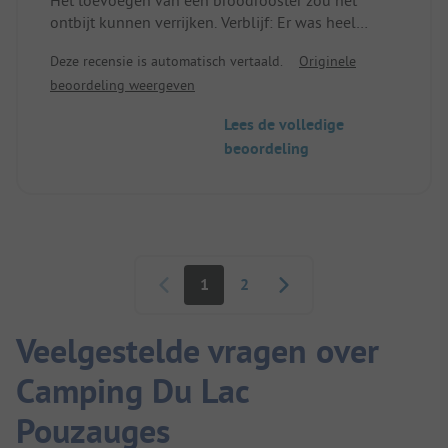
ontbijt kunnen verrijken. Verblijf: Er was heel
weinig opbergruimte voor de bagage; we hebben
Deze recensie is automatisch vertaald.
Originele
daar maar 4 dagen doorgebracht en hebben niet
beoordeling weergeven
alles uitgepakt.
Lees de volledige
beoordeling
Paginering
1
2
Veelgestelde vragen over
Camping Du Lac
Pouzauges