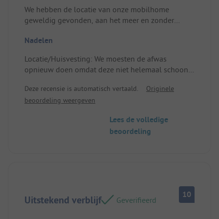
We hebben de locatie van onze mobilhome
geweldig gevonden, aan het meer en zonder
directe buren. Het was erg comfortabel en de
Nadelen
omgeving was rustig en ontspannend.
Locatie/Huisvesting: Erg comfortabel, met een
Locatie/Huisvesting: We moesten de afwas
super terras waar we al onze maaltijden hebben
opnieuw doen omdat deze niet helemaal schoon
genuttigd.
was.
Deze recensie is automatisch vertaald.
Originele
beoordeling weergeven
Lees de volledige
beoordeling
10
Uitstekend verblijf
Geverifieerd