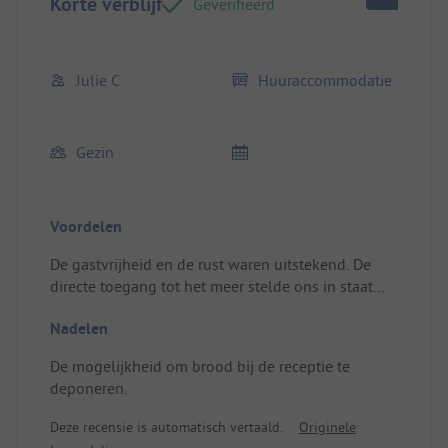
Korte verblijf
Geverifieerd
Julie C
Huuraccommodatie
Gezin
Voordelen
De gastvrijheid en de rust waren uitstekend. De
directe toegang tot het meer stelde ons in staat
om volop te genieten van het zwemmen en ook
Nadelen
om mooie wandelingen te maken.
Locatie/accommodatie: De accommodatie was
De mogelijkheid om brood bij de receptie te
perfect; met een 13-jarig tienermeisje en een baby
deponeren.
van 5 maanden waren de twee badkamers echt
een groot voordeel.
Deze recensie is automatisch vertaald.
Originele