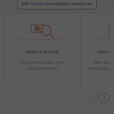
Alle huuraccommodaties weergeven
Helder & duidelijk
Cijfers s
Transparante prijzen, geen
Meer dan 5
verborgen kosten
overnachtingen
m