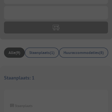
...
Alle
(
9
)
Staanplaats
(
1
)
Huuraccommodaties
(
8
)
Staanplaats
:
1
1/
3
Staanplaats