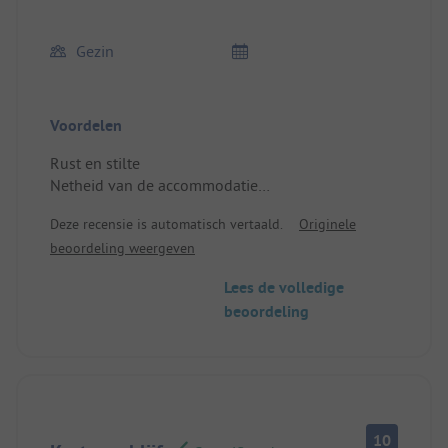
Gezin
Voordelen
Rust en stilte
Netheid van de accommodatie
Dichtbij het Puy du Fou park
Deze recensie is automatisch vertaald.
Originele
Locatie/Verhuur: Accommodatie is perfect ingericht
beoordeling weergeven
en zeer schoon
Lees de volledige
beoordeling
10