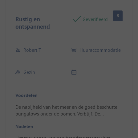
8
Rustig en
Geverifieerd
ontspannend
Robert T
Huuraccommodatie
Gezin
Voordelen
De nabijheid van het meer en de goed beschutte
bungalows onder de bomen. Verblijf: De
stacaravan was in zeer goede staat en schoon.
Nadelen
Het toevoegen van een broodrooster zou het