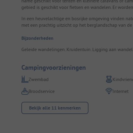
name geschikt voor tenten en kleinere caravans of campe
gebied is geschikt voor fietsen en wandelen. Er word
In een heuvelachtige en bosrijke omgeving vinden nat
met een prachtig uitzicht op het berglandschap van de
Bijzonderheden
Geleide wandelingen. Kruidentuin. Ligging aan wandel
Campingvoorzieningen
Zwembad
Kindvriend
Broodservice
Internet
Bekijk alle 11 kenmerken