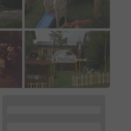
...
...