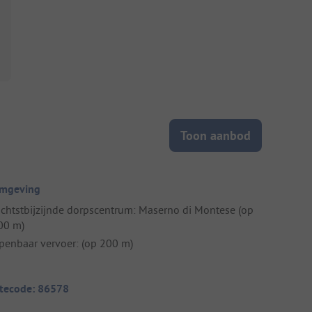
Toon aanbod
mgeving
ichtstbijzijnde dorpscentrum: Maserno di Montese (op
00 m)
penbaar vervoer: (op 200 m)
itecode: 86578