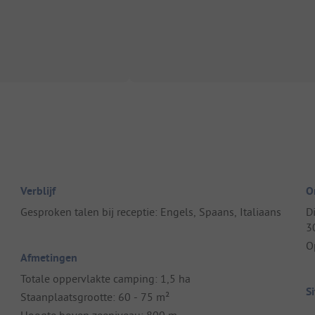
Verblijf
O
Gesproken talen bij receptie: Engels, Spaans, Italiaans
D
3
O
Afmetingen
Totale oppervlakte camping: 1,5 ha
S
Staanplaatsgrootte: 60 - 75 m²
Hoogte boven zeeniveau: 800 m