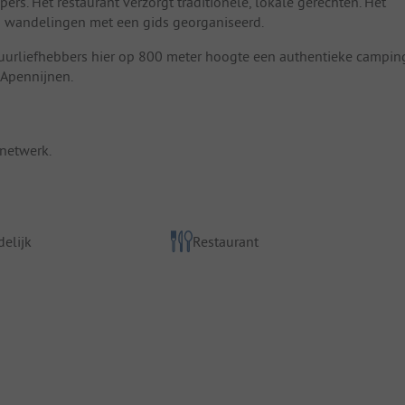
rs. Het restaurant verzorgt traditionele, lokale gerechten. Het
en wandelingen met een gids georganiseerd.
uurliefhebbers hier op 800 meter hoogte een authentieke campin
 Apennijnen.
netwerk.
elijk
Restaurant