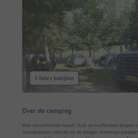
5 foto’s bekijken
Camping introductie
Over de camping
Vele verschillende naald-, fruit- en loofbomen zorge
staanplaatsen uitzicht op de bergen. Sommige plaatsen 