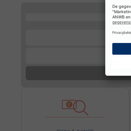
...
...
...