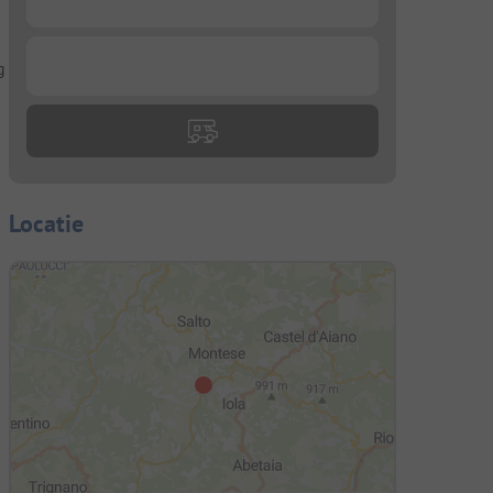
g
...
Locatie