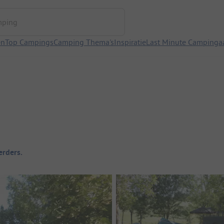
ng
en
Top Campings
Camping Thema's
Inspiratie
Last Minute Campinga
rders.