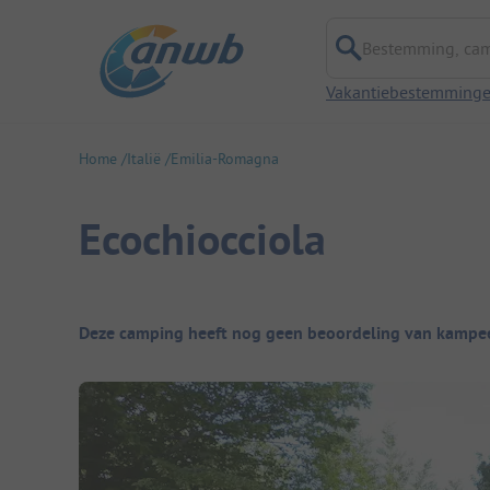
Bestemming, campi
Vakantiebestemming
Home
Italië
Emilia-Romagna
Ecochiocciola
Camping overzicht
Deze camping heeft nog geen beoordeling van kampee