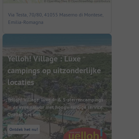
Via Testa, 70/80, 41055 Maserno di Montese,
Emilia-Romagna
Yelloh! Village : Luxe
campings op uitzonderlijke
locaties
Yelloh! Village: luxe 4- & 5-sterrencampings
in de vrije natuur met hoogwaardige service.
Ontdek het nu!
Ontdek het nu!